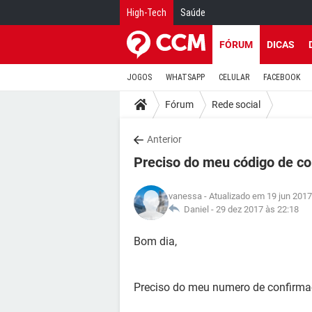
High-Tech
Saúde
FÓRUM
DICAS
JOGOS
WHATSAPP
CELULAR
FACEBOOK
Fórum
Rede social
Anterior
Preciso do meu código de c
vanessa
- Atualizado em 19 jun 2017
Daniel -
29 dez 2017 às 22:18
Bom dia,
Preciso do meu numero de confirm