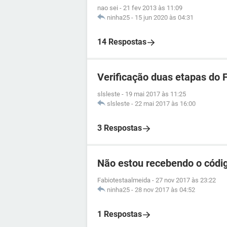
nao sei
-
21 fev 2013 às 11:09
ninha25
-
15 jun 2020 às 04:31
14 Respostas
Verificação duas etapas do 
slsleste
-
19 mai 2017 às 11:25
slsleste
-
22 mai 2017 às 16:00
3 Respostas
Não estou recebendo o códig
Fabiotestaalmeida
-
27 nov 2017 às 23:22
ninha25
-
28 nov 2017 às 04:52
1 Respostas