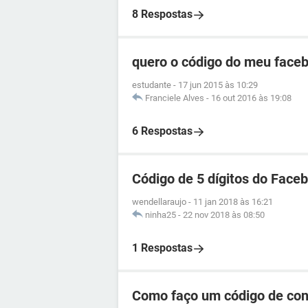
8 Respostas
quero o código do meu faceb
estudante
-
17 jun 2015 às 10:29
Franciele Alves
-
16 out 2016 às 19:08
6 Respostas
Código de 5 dígitos do Face
wendellaraujo
-
11 jan 2018 às 16:21
ninha25
-
22 nov 2018 às 08:50
1 Respostas
Como faço um código de co