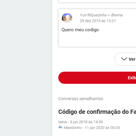
Yuri RiQuezinho
>
dhema
29 dez 2015 às 13:21
Quero meu codigo
Ver
Exib
Conversas semelhantes
Código de confirmação do F
taina
-
3 jun 2018 às 14:55
Maelzinho
-
11 jan 2020 às 00:03