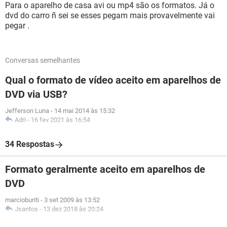
Para o aparelho de casa avi ou mp4 são os formatos. Já o
dvd do carro ñ sei se esses pegam mais provavelmente vai
pegar .
Conversas semelhantes
Qual o formato de vídeo aceito em aparelhos de
DVD via USB?
Jefferson Luna
-
14 mai 2014 às 15:32
Adri
-
16 fev 2021 às 16:54
34 Respostas
Formato geralmente aceito em aparelhos de
DVD
marcioburiti
-
3 set 2009 às 13:52
Jsantos
-
13 dez 2018 às 20:24