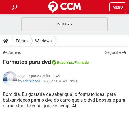
MENU
INÍCIO
JOGOS
WHATSAPP
DICAS
Fórum
Windows
CELULAR
FACEBOOK
JOGOS
WHATSAPP
DOWNLOADS
Anterior
Seguinte
OUTLOOK
EXCEL
CELULAR
FACEBOOK
Formatos para dvd
INSTAGRAM
JOGOS
GMAIL
WHATSAPP
Resolvido
/Fechado
FÓRUM
OUTLOOK
EXCEL
GUIA DE COMPRAS
CELULAR
FACEBOOK
gege
- 6 jun 2015 às 13:46
INSTAGRAM
JOGOS
GMAIL
WHATSAPP
GLOSSÁRIO
adenilson1
-
28 jun 2015 às 19:53
OUTLOOK
EXCEL
GUIA DE COMPRAS
CELULAR
FACEBOOK
INSTAGRAM
JOGOS
GMAIL
WHATSAPP
Bom dia, Eu gostaria de saber qual o formato ideal para
OUTLOOK
EXCEL
baixar videos para o dvd do carro que e o dvd booster e para
GUIA DE COMPRAS
CELULAR
FACEBOOK
o aparelho de casa que e o semp. Att
INSTAGRAM
GMAIL
OUTLOOK
EXCEL
GUIA DE COMPRAS
INSTAGRAM
GMAIL