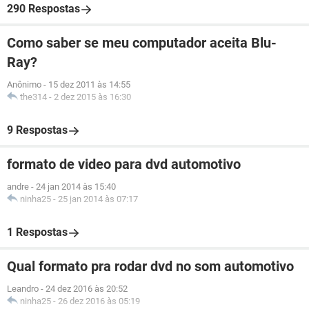
290 Respostas
Como saber se meu computador aceita Blu-
Ray?
Anônimo
-
15 dez 2011 às 14:55
the314
-
2 dez 2015 às 16:30
9 Respostas
formato de video para dvd automotivo
andre
-
24 jan 2014 às 15:40
ninha25
-
25 jan 2014 às 07:17
1 Respostas
Qual formato pra rodar dvd no som automotivo
Leandro
-
24 dez 2016 às 20:52
ninha25
-
26 dez 2016 às 05:19