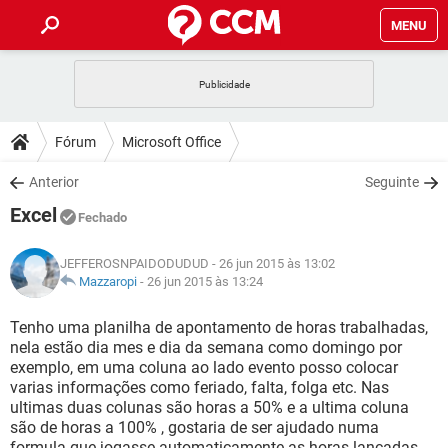
MENU
INÍCIO
JOGOS
WHATSAPP
DICAS
Fórum
Microsoft Office
CELULAR
FACEBOOK
JOGOS
WHATSAPP
DOWNLOADS
Anterior
Seguinte
OUTLOOK
EXCEL
CELULAR
FACEBOOK
Excel
INSTAGRAM
JOGOS
GMAIL
WHATSAPP
Fechado
FÓRUM
OUTLOOK
EXCEL
GUIA DE COMPRAS
CELULAR
FACEBOOK
JEFFEROSNPAIDODUDUD
- 26 jun 2015 às 13:02
INSTAGRAM
JOGOS
GMAIL
WHATSAPP
GLOSSÁRIO
Mazzaropi
-
26 jun 2015 às 13:24
OUTLOOK
EXCEL
GUIA DE COMPRAS
CELULAR
FACEBOOK
INSTAGRAM
JOGOS
GMAIL
WHATSAPP
Tenho uma planilha de apontamento de horas trabalhadas,
OUTLOOK
EXCEL
nela estão dia mes e dia da semana como domingo por
GUIA DE COMPRAS
CELULAR
FACEBOOK
exemplo, em uma coluna ao lado evento posso colocar
INSTAGRAM
GMAIL
varias informações como feriado, falta, folga etc. Nas
OUTLOOK
EXCEL
GUIA DE COMPRAS
ultimas duas colunas são horas a 50% e a ultima coluna
INSTAGRAM
GMAIL
são de horas a 100% , gostaria de ser ajudado numa
formula que jogasse automaticamente as horas lançadas