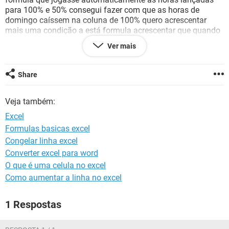
GUIA DE COMPRAS
para 100% e 50% consegui fazer com que as horas de
domingo caíssem na coluna de 100% quero acrescentar
mais uma condição a está formula acrescentar que quando
a célula evento for feriado as horas também fossem para
Ver mais
células horas a 100%
Entenderam por favor me ajudem .
Share
Veja também:
Excel
Formulas basicas excel
Congelar linha excel
Converter excel para word
O que é uma celula no excel
Como aumentar a linha no excel
1 Respostas