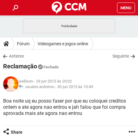
MENU
INÍCIO
JOGOS
WHATSAPP
DICAS
Fórum
Videogames e jogos online
CELULAR
FACEBOOK
JOGOS
WHATSAPP
DOWNLOADS
Anterior
Seguinte
OUTLOOK
EXCEL
CELULAR
FACEBOOK
Reclamação
INSTAGRAM
JOGOS
GMAIL
WHATSAPP
Fechado
FÓRUM
OUTLOOK
EXCEL
GUIA DE COMPRAS
CELULAR
FACEBOOK
wellison
- 29 jun 2015 às 20:02
INSTAGRAM
JOGOS
GMAIL
WHATSAPP
GLOSSÁRIO
usuário anônimo -
30 jun 2015 às 10:49
OUTLOOK
EXCEL
GUIA DE COMPRAS
CELULAR
FACEBOOK
INSTAGRAM
JOGOS
GMAIL
WHATSAPP
Boa noite uq eu posso faser por que eu coloquei creditos
OUTLOOK
EXCEL
ontem e ate agora nao entrou e jah falou que foi compra
GUIA DE COMPRAS
CELULAR
FACEBOOK
aprovada mais ate agora nao entrou
INSTAGRAM
GMAIL
OUTLOOK
EXCEL
GUIA DE COMPRAS
INSTAGRAM
GMAIL
Share