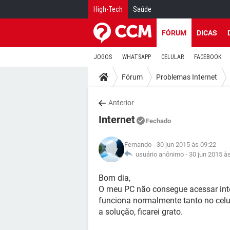
High-Tech
Saúde
FÓRUM
DICAS
JOGOS
WHATSAPP
CELULAR
FACEBOOK
Fórum
Problemas Internet
Anterior
Internet
Fechado
Fernando
- 30 jun 2015 às 09:22
usuário anônimo -
30 jun 2015 à
Bom dia,
O meu PC não consegue acessar int
funciona normalmente tanto no celul
a solução, ficarei grato.