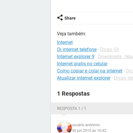
Share
Veja também:
Internet
Oi internet telefone
-
Dicas -Oi
Internet explorer 9
-
Downloads - Na
Internet gratis no celular
-
Como copiar e colar na internet
-
Dic
Atualizar internet explorer
-
Dicas -In
1 Respostas
RESPOSTA 1 / 1
usuário anônimo
30 jun 2015 às 10:42