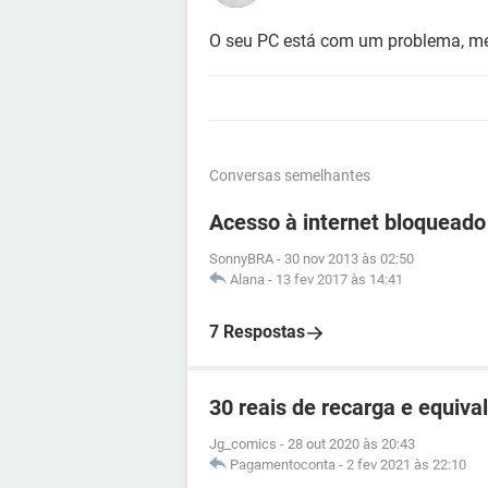
O seu PC está com um problema, mel
Conversas semelhantes
Acesso à internet bloqueado
SonnyBRA
-
30 nov 2013 às 02:50
Alana
-
13 fev 2017 às 14:41
7 Respostas
30 reais de recarga e equiv
Jg_comics
-
28 out 2020 às 20:43
Pagamentoconta
-
2 fev 2021 às 22:10