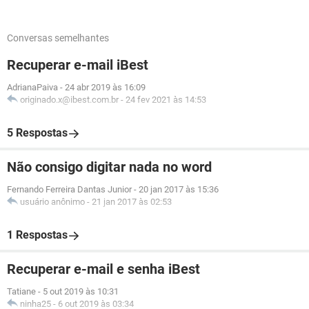
Conversas semelhantes
Recuperar e-mail iBest
AdrianaPaiva
-
24 abr 2019 às 16:09
originado.x@ibest.com.br
-
24 fev 2021 às 14:53
5 Respostas
Não consigo digitar nada no word
Fernando Ferreira Dantas Junior
-
20 jan 2017 às 15:36
usuário anônimo
-
21 jan 2017 às 02:53
1 Respostas
Recuperar e-mail e senha iBest
Tatiane
-
5 out 2019 às 10:31
ninha25
-
6 out 2019 às 03:34