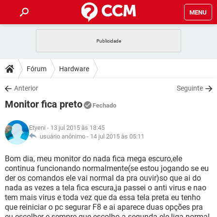
MENU
INÍCIO
JOGOS
WHATSAPP
DICAS
Fórum
Hardware
CELULAR
FACEBOOK
JOGOS
WHATSAPP
DOWNLOADS
Anterior
Seguinte
OUTLOOK
EXCEL
CELULAR
FACEBOOK
Monitor fica preto
INSTAGRAM
JOGOS
GMAIL
WHATSAPP
Fechado
FÓRUM
OUTLOOK
EXCEL
GUIA DE COMPRAS
CELULAR
FACEBOOK
Etyeni
- 13 jul 2015 às 18:45
INSTAGRAM
JOGOS
GMAIL
WHATSAPP
GLOSSÁRIO
usuário anônimo -
14 jul 2015 às 05:11
OUTLOOK
EXCEL
GUIA DE COMPRAS
CELULAR
FACEBOOK
INSTAGRAM
JOGOS
GMAIL
WHATSAPP
Bom dia, meu monitor do nada fica mega escuro,ele
OUTLOOK
EXCEL
continua funcionando normalmente(se estou jogando se eu
GUIA DE COMPRAS
CELULAR
FACEBOOK
der os comandos ele vai normal da pra ouvir)so que ai do
INSTAGRAM
GMAIL
nada as vezes a tela fica escura,ja passei o anti virus e nao
OUTLOOK
EXCEL
GUIA DE COMPRAS
tem mais virus e toda vez que da essa tela preta eu tenho
INSTAGRAM
GMAIL
que reiniciar o pc segurar F8 e ai aparece duas opções pra
eu escolher e sempre que escolho a segunda ele liga normal