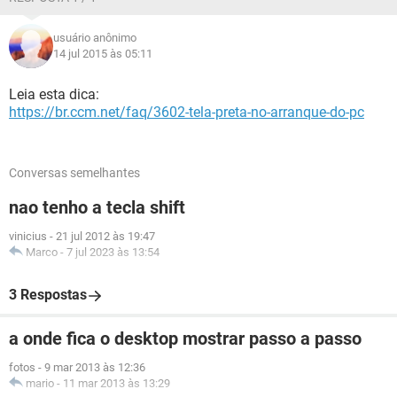
usuário anônimo
14 jul 2015 às 05:11
Leia esta dica:
https://br.ccm.net/faq/3602-tela-preta-no-arranque-do-pc
Conversas semelhantes
nao tenho a tecla shift
vinicius
-
21 jul 2012 às 19:47
Marco
-
7 jul 2023 às 13:54
3 Respostas
a onde fica o desktop mostrar passo a passo
fotos
-
9 mar 2013 às 12:36
mario
-
11 mar 2013 às 13:29