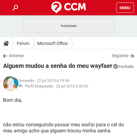
MENU
INÍCIO
JOGOS
WHATSAPP
DICAS
Fórum
Microsoft Office
CELULAR
FACEBOOK
JOGOS
WHATSAPP
DOWNLOADS
Anterior
Seguinte
OUTLOOK
EXCEL
CELULAR
FACEBOOK
Alguem mudou a senha do meu wayfaer
INSTAGRAM
JOGOS
GMAIL
WHATSAPP
Fechado
FÓRUM
OUTLOOK
EXCEL
GUIA DE COMPRAS
CELULAR
FACEBOOK
fernando
- 22 jul 2015 à 19:54
INSTAGRAM
JOGOS
GMAIL
WHATSAPP
GLOSSÁRIO
Perfil bloqueado -
23 jul 2015 à 06:00
OUTLOOK
EXCEL
GUIA DE COMPRAS
CELULAR
FACEBOOK
INSTAGRAM
JOGOS
GMAIL
WHATSAPP
Bom dia,
OUTLOOK
EXCEL
GUIA DE COMPRAS
CELULAR
FACEBOOK
INSTAGRAM
GMAIL
OUTLOOK
EXCEL
GUIA DE COMPRAS
não estou conseguindo passar meu waifai para o cel do
INSTAGRAM
GMAIL
meu amigo acho que alguem trocou minha senha.