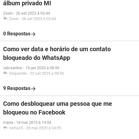
álbum privado MI
Zezin
-
26 set 2023 à 03:44
Zezin
-
26 set 2023 à 03:44
0 Respostas
Como ver data e horário de um contato
bloqueado do WhatsApp
valcsantos
-
19 jan 2020 à 08:59
Oiiquerida
-
23 set 2023 à 08:56
9 Respostas
Como desbloquear uma pessoa que me
bloqueou no Facebook
maria
-
18 mai 2013 à 14:54
ninha25
-
28 mai 2020 à 04:05