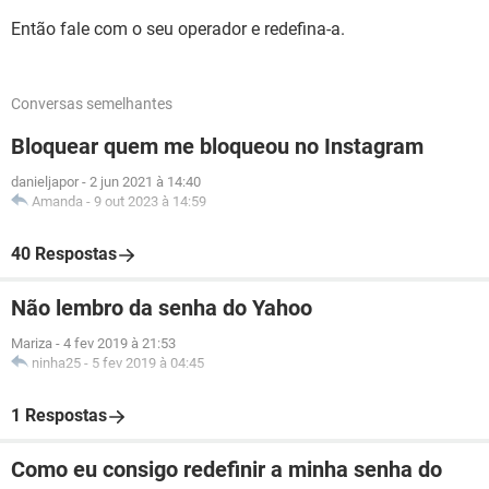
Então fale com o seu operador e redefina-a.
Conversas semelhantes
Bloquear quem me bloqueou no Instagram
danieljapor
-
2 jun 2021 à 14:40
Amanda
-
9 out 2023 à 14:59
40 Respostas
Não lembro da senha do Yahoo
Mariza
-
4 fev 2019 à 21:53
ninha25
-
5 fev 2019 à 04:45
1 Respostas
Como eu consigo redefinir a minha senha do