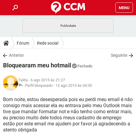
MENU
INÍCIO
JOGOS
WHATSAPP
DICAS
Fórum
Rede social
CELULAR
FACEBOOK
JOGOS
WHATSAPP
DOWNLOADS
Anterior
Seguinte
OUTLOOK
EXCEL
CELULAR
FACEBOOK
Bloquearam meu hotmail
INSTAGRAM
JOGOS
GMAIL
WHATSAPP
Fechado
FÓRUM
OUTLOOK
EXCEL
GUIA DE COMPRAS
CELULAR
FACEBOOK
Talita
- 6 ago 2015 às 21:27
INSTAGRAM
JOGOS
GMAIL
WHATSAPP
GLOSSÁRIO
Perfil bloqueado -
12 ago 2015 às 04:30
OUTLOOK
EXCEL
GUIA DE COMPRAS
CELULAR
FACEBOOK
INSTAGRAM
JOGOS
GMAIL
WHATSAPP
Bom noite, estou desesperada pois eu perdi meu email é não
OUTLOOK
EXCEL
consigo mais acessar ela eu entrava pelo meu Outlook mais
GUIA DE COMPRAS
CELULAR
FACEBOOK
tive que mandar formatar not e não tenho como entrar mais,
INSTAGRAM
GMAIL
eu preciso muito dele todos meus cadastro de emprego
OUTLOOK
EXCEL
GUIA DE COMPRAS
estão por este email me ajudem por favor já agradecendo a
INSTAGRAM
GMAIL
atento obrigada