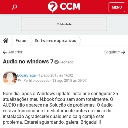
MENU
INÍCIO
JOGOS
WHATSAPP
DICAS
Fórum
Softwares e aplicativos
CELULAR
FACEBOOK
JOGOS
WHATSAPP
DOWNLOADS
Anterior
Seguinte
OUTLOOK
EXCEL
CELULAR
FACEBOOK
Audio no windows 7
INSTAGRAM
JOGOS
GMAIL
WHATSAPP
Fechado
FÓRUM
OUTLOOK
EXCEL
GUIA DE COMPRAS
CELULAR
FACEBOOK
EdgarBraga
- 12 ago 2015 às 16:02
INSTAGRAM
JOGOS
GMAIL
WHATSAPP
GLOSSÁRIO
Perfil bloqueado -
13 ago 2015 às 09:07
OUTLOOK
EXCEL
GUIA DE COMPRAS
CELULAR
FACEBOOK
INSTAGRAM
JOGOS
GMAIL
WHATSAPP
Bom dia, após o Windows update instalar e configurar 25
OUTLOOK
EXCEL
atualizações meu N.book ficou sem som totalmente. O
GUIA DE COMPRAS
CELULAR
FACEBOOK
AUDIO não aparece na Solução de problemas. O áudio
INSTAGRAM
GMAIL
estava funcionando imediatamente antes do início da
OUTLOOK
EXCEL
GUIA DE COMPRAS
instalação Agradecerei qualquer dica q corrija este
INSTAGRAM
GMAIL
problema. Estarei aguardando, galera. Brigadu!!!!