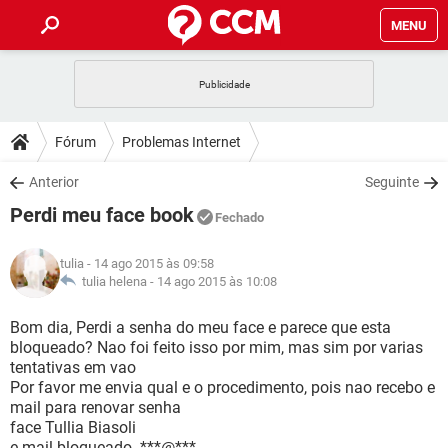
MENU
INÍCIO
JOGOS
WHATSAPP
DICAS
Fórum
Problemas Internet
CELULAR
FACEBOOK
JOGOS
WHATSAPP
DOWNLOADS
Anterior
Seguinte
OUTLOOK
EXCEL
CELULAR
FACEBOOK
Perdi meu face book
INSTAGRAM
JOGOS
GMAIL
WHATSAPP
Fechado
FÓRUM
OUTLOOK
EXCEL
GUIA DE COMPRAS
CELULAR
FACEBOOK
tulia
- 14 ago 2015 às 09:58
INSTAGRAM
JOGOS
GMAIL
WHATSAPP
GLOSSÁRIO
tulia helena -
14 ago 2015 às 10:08
OUTLOOK
EXCEL
GUIA DE COMPRAS
CELULAR
FACEBOOK
INSTAGRAM
JOGOS
GMAIL
WHATSAPP
Bom dia, Perdi a senha do meu face e parece que esta
OUTLOOK
EXCEL
bloqueado? Nao foi feito isso por mim, mas sim por varias
GUIA DE COMPRAS
CELULAR
FACEBOOK
tentativas em vao
INSTAGRAM
GMAIL
Por favor me envia qual e o procedimento, pois nao recebo e
OUTLOOK
EXCEL
GUIA DE COMPRAS
mail para renovar senha
INSTAGRAM
GMAIL
face Tullia Biasoli
e mail bloqueado. ***@***