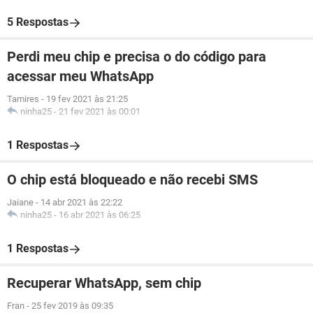
5 Respostas
Perdi meu chip e precisa o do código para
acessar meu WhatsApp
Tamires
-
19 fev 2021 às 21:25
ninha25
-
21 fev 2021 às 00:01
1 Respostas
O chip está bloqueado e não recebi SMS
Jaiane
-
14 abr 2021 às 22:22
ninha25
-
16 abr 2021 às 06:25
1 Respostas
Recuperar WhatsApp, sem chip
Fran
-
25 fev 2019 às 09:35