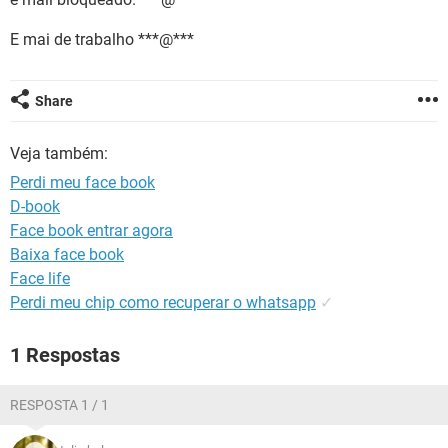
GUIA DE COMPRAS
E mai de trabalho ***@***
Share
Veja também:
Perdi meu face book
D-book
Face book entrar agora
Baixa face book
Face life
Perdi meu chip como recuperar o whatsapp
✓
1 Respostas
RESPOSTA 1 / 1