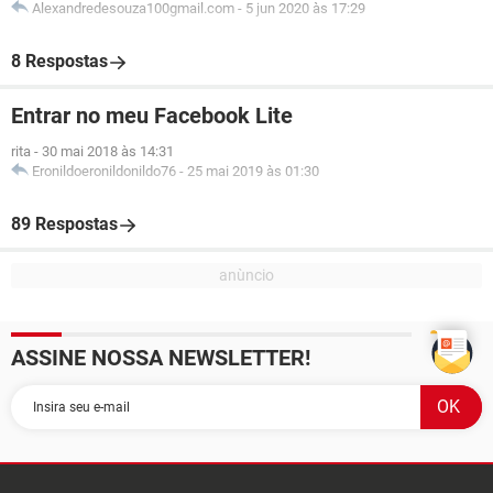
Alexandredesouza100gmail.com
-
5 jun 2020 às 17:29
8 Respostas
Entrar no meu Facebook Lite
rita
-
30 mai 2018 às 14:31
Eronildoeronildonildo76
-
25 mai 2019 às 01:30
89 Respostas
ASSINE NOSSA NEWSLETTER!