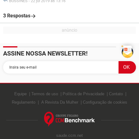
BUSSINES
-
22 jul 2019 às 13:16
3 Respostas
ASSINE NOSSA NEWSLETTER!
Equipe
Termos de uso
Política de Privacidade
Contato
Regulamento
A Revista Da Mulher
Configuração de cookies
saude.ccm.net