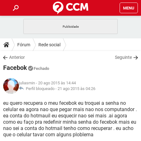
MENU
INÍCIO
JOGOS
WHATSAPP
DICAS
Fórum
Rede social
CELULAR
FACEBOOK
JOGOS
WHATSAPP
DOWNLOADS
Anterior
Seguinte
OUTLOOK
EXCEL
CELULAR
FACEBOOK
Facebok
INSTAGRAM
JOGOS
GMAIL
WHATSAPP
Fechado
FÓRUM
OUTLOOK
EXCEL
GUIA DE COMPRAS
CELULAR
FACEBOOK
juliasmin
- 20 ago 2015 às 14:44
INSTAGRAM
JOGOS
GMAIL
WHATSAPP
GLOSSÁRIO
Perfil bloqueado -
21 ago 2015 às 04:26
OUTLOOK
EXCEL
GUIA DE COMPRAS
CELULAR
FACEBOOK
INSTAGRAM
JOGOS
GMAIL
WHATSAPP
eu quero recupera o meu fecebok eu troquei a senha no
OUTLOOK
EXCEL
celular ea agora nao que pegar mais nao nos computandor .
GUIA DE COMPRAS
CELULAR
FACEBOOK
ea conta do hotmauil eu esquecir nao sei mais .ai agora
INSTAGRAM
GMAIL
como eu faço pra redefinir minha senha do fecebok mais eu
OUTLOOK
EXCEL
GUIA DE COMPRAS
nao sei a conta do hotmail tenho como recuperar . eu acho
INSTAGRAM
GMAIL
que o celular tavar com alguns ploblema