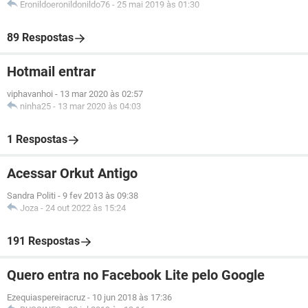
Eronildoeronildonildo76
-
25 mai 2019 às 01:30
89 Respostas
Hotmail entrar
viphavanhoi
-
13 mar 2020 às 02:57
ninha25
-
13 mar 2020 às 04:03
1 Respostas
Acessar Orkut Antigo
Sandra Politi
-
9 fev 2013 às 09:38
Joza
-
24 out 2022 às 15:24
191 Respostas
Quero entra no Facebook Lite pelo Google
Ezequiaspereiracruz
-
10 jun 2018 às 17:36