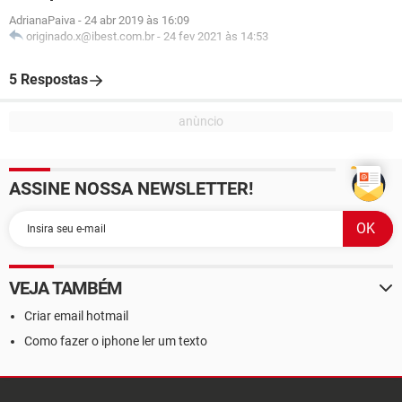
AdrianaPaiva
-
24 abr 2019 às 16:09
originado.x@ibest.com.br
-
24 fev 2021 às 14:53
5 Respostas
ASSINE NOSSA NEWSLETTER!
VEJA TAMBÉM
Criar email hotmail
Como fazer o iphone ler um texto