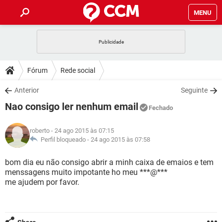
MENU
INÍCIO
JOGOS
WHATSAPP
DICAS
Fórum
Rede social
CELULAR
FACEBOOK
JOGOS
WHATSAPP
DOWNLOADS
Anterior
Seguinte
OUTLOOK
EXCEL
CELULAR
FACEBOOK
Nao consigo ler nenhum email
INSTAGRAM
JOGOS
GMAIL
WHATSAPP
Fechado
FÓRUM
OUTLOOK
EXCEL
GUIA DE COMPRAS
CELULAR
FACEBOOK
roberto
- 24 ago 2015 às 07:15
INSTAGRAM
JOGOS
GMAIL
WHATSAPP
GLOSSÁRIO
Perfil bloqueado -
24 ago 2015 às 07:58
OUTLOOK
EXCEL
GUIA DE COMPRAS
CELULAR
FACEBOOK
INSTAGRAM
JOGOS
GMAIL
WHATSAPP
bom dia eu não consigo abrir a minh caixa de emaios e tem
OUTLOOK
EXCEL
menssagens muito impotante ho meu ***@***
GUIA DE COMPRAS
CELULAR
FACEBOOK
me ajudem por favor.
INSTAGRAM
GMAIL
OUTLOOK
EXCEL
GUIA DE COMPRAS
INSTAGRAM
GMAIL