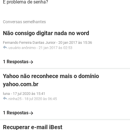
É problema de senha?
Conversas semelhantes
Não consigo digitar nada no word
Fernando Ferreira Dantas Junior
-
20 jan 2017 às 15:36
usuário anônimo
-
21 jan 2017 às 02:53
1 Respostas
Yahoo não reconhece mais o domínio
yahoo.com.br
luna
-
17 jul 2020 às 15:41
ninha25
-
18 jul 2020 às 06:45
1 Respostas
Recuperar e-mail iBest