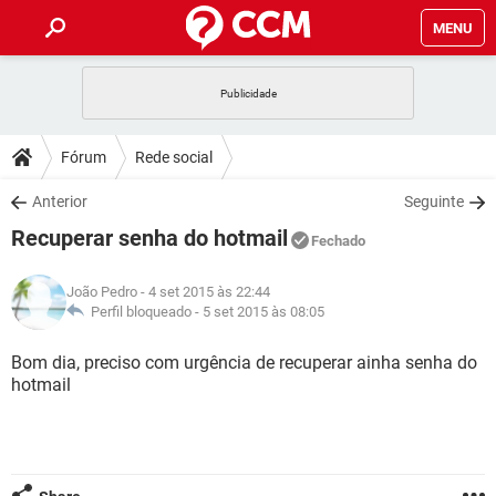
MENU
INÍCIO
JOGOS
WHATSAPP
DICAS
Fórum
Rede social
CELULAR
FACEBOOK
JOGOS
WHATSAPP
DOWNLOADS
Anterior
Seguinte
OUTLOOK
EXCEL
CELULAR
FACEBOOK
Recuperar senha do hotmail
INSTAGRAM
JOGOS
GMAIL
WHATSAPP
Fechado
FÓRUM
OUTLOOK
EXCEL
GUIA DE COMPRAS
CELULAR
FACEBOOK
João Pedro
- 4 set 2015 às 22:44
INSTAGRAM
JOGOS
GMAIL
WHATSAPP
GLOSSÁRIO
Perfil bloqueado -
5 set 2015 às 08:05
OUTLOOK
EXCEL
GUIA DE COMPRAS
CELULAR
FACEBOOK
INSTAGRAM
JOGOS
GMAIL
WHATSAPP
Bom dia, preciso com urgência de recuperar ainha senha do
OUTLOOK
EXCEL
hotmail
GUIA DE COMPRAS
CELULAR
FACEBOOK
INSTAGRAM
GMAIL
OUTLOOK
EXCEL
GUIA DE COMPRAS
INSTAGRAM
GMAIL