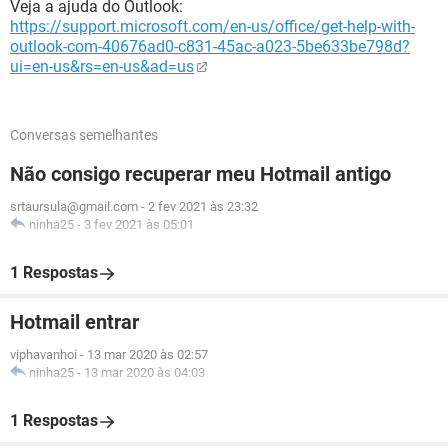
Veja a ajuda do Outlook:
https://support.microsoft.com/en-us/office/get-help-with-
outlook-com-40676ad0-c831-45ac-a023-5be633be798d?
ui=en-us&rs=en-us&ad=us
Conversas semelhantes
Não consigo recuperar meu Hotmail antigo
srtaursula@gmail.com
-
2 fev 2021 às 23:32
ninha25
-
3 fev 2021 às 05:01
1 Respostas
Hotmail entrar
viphavanhoi
-
13 mar 2020 às 02:57
ninha25
-
13 mar 2020 às 04:03
1 Respostas