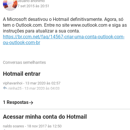
usuário anônimo
7 set 2015 às 20:51
A Microsoft desativou o Hotmail definitivamente. Agora, só
tem o Outlook.com. Entre no site www.outlook.com e siga as
instruções para atualizar a sua conta.
https://br.ccm.net/faq/14567-criar-uma-conta-outlook-com-
ou-outlook-com-br
Conversas semelhantes
Hotmail entrar
viphavanhoi
-
13 mar 2020 às 02:57
ninha25
-
13 mar 2020 às 04:03
1 Respostas
Acessar minha conta do Hotmail
naldo soares
-
18 nov 2017 às 12:50