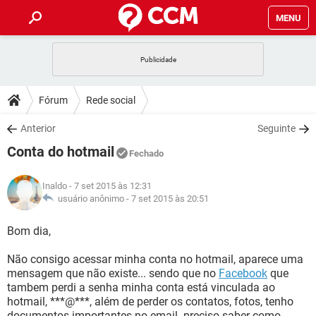
MENU
INÍCIO
JOGOS
WHATSAPP
DICAS
Fórum
Rede social
CELULAR
FACEBOOK
JOGOS
WHATSAPP
DOWNLOADS
Anterior
Seguinte
OUTLOOK
EXCEL
CELULAR
FACEBOOK
Conta do hotmail
INSTAGRAM
JOGOS
GMAIL
WHATSAPP
Fechado
FÓRUM
OUTLOOK
EXCEL
GUIA DE COMPRAS
CELULAR
FACEBOOK
Inaldo
- 7 set 2015 às 12:31
INSTAGRAM
JOGOS
GMAIL
WHATSAPP
GLOSSÁRIO
usuário anônimo -
7 set 2015 às 20:51
OUTLOOK
EXCEL
GUIA DE COMPRAS
CELULAR
FACEBOOK
INSTAGRAM
JOGOS
GMAIL
WHATSAPP
Bom dia,
OUTLOOK
EXCEL
GUIA DE COMPRAS
CELULAR
FACEBOOK
Não consigo acessar minha conta no hotmail, aparece uma
INSTAGRAM
GMAIL
mensagem que não existe... sendo que no
Facebook
que
OUTLOOK
EXCEL
GUIA DE COMPRAS
tambem perdi a senha minha conta está vinculada ao
INSTAGRAM
GMAIL
hotmail, ***@***, além de perder os contatos, fotos, tenho
documentos importantes no email. preciso saber como