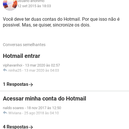
usuário anônimo
12 set 2015 às 18:03
Você deve ter duas contas do Hotmail. Por que isso não é
possivel. Mas, se quiser, sincronize os dois.
Conversas semelhantes
Hotmail entrar
viphavanhoi
-
13 mar 2020 às 02:57
ninha25
-
13 mar 2020 às 04:03
1 Respostas
Acessar minha conta do Hotmail
naldo soares
-
18 nov 2017 às 12:50
Wiviana
-
25 ago 2018 às 04:10
4 Respostas