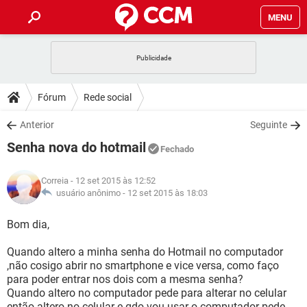
MENU
INÍCIO
JOGOS
WHATSAPP
DICAS
Fórum
Rede social
CELULAR
FACEBOOK
JOGOS
WHATSAPP
DOWNLOADS
Anterior
Seguinte
OUTLOOK
EXCEL
CELULAR
FACEBOOK
Senha nova do hotmail
INSTAGRAM
JOGOS
GMAIL
WHATSAPP
Fechado
FÓRUM
OUTLOOK
EXCEL
GUIA DE COMPRAS
CELULAR
FACEBOOK
Correia
- 12 set 2015 às 12:52
INSTAGRAM
JOGOS
GMAIL
WHATSAPP
GLOSSÁRIO
usuário anônimo -
12 set 2015 às 18:03
OUTLOOK
EXCEL
GUIA DE COMPRAS
CELULAR
FACEBOOK
INSTAGRAM
JOGOS
GMAIL
WHATSAPP
Bom dia,
OUTLOOK
EXCEL
GUIA DE COMPRAS
CELULAR
FACEBOOK
Quando altero a minha senha do Hotmail no computador
INSTAGRAM
GMAIL
,não cosigo abrir no smartphone e vice versa, como faço
OUTLOOK
EXCEL
GUIA DE COMPRAS
para poder entrar nos dois com a mesma senha?
INSTAGRAM
GMAIL
Quando altero no computador pede para alterar no celular
então altero no celular e qdo vou usar o computador pede