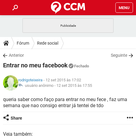
MENU
INÍCIO
JOGOS
WHATSAPP
DICAS
Fórum
Rede social
CELULAR
FACEBOOK
JOGOS
WHATSAPP
DOWNLOADS
Anterior
Seguinte
OUTLOOK
EXCEL
CELULAR
FACEBOOK
Entrar no meu facebook
INSTAGRAM
JOGOS
GMAIL
WHATSAPP
Fechado
FÓRUM
OUTLOOK
EXCEL
GUIA DE COMPRAS
CELULAR
FACEBOOK
rodrigoteixeira
- 12 set 2015 às 17:02
INSTAGRAM
JOGOS
GMAIL
WHATSAPP
GLOSSÁRIO
usuário anônimo -
12 set 2015 às 17:55
OUTLOOK
EXCEL
GUIA DE COMPRAS
CELULAR
FACEBOOK
INSTAGRAM
JOGOS
GMAIL
WHATSAPP
queria saber como faço para entrar no meu fece , faz uma
OUTLOOK
EXCEL
semana que nao consigo entrar já tentei de tdo
GUIA DE COMPRAS
CELULAR
FACEBOOK
INSTAGRAM
GMAIL
OUTLOOK
EXCEL
Share
GUIA DE COMPRAS
INSTAGRAM
GMAIL
Veja também: