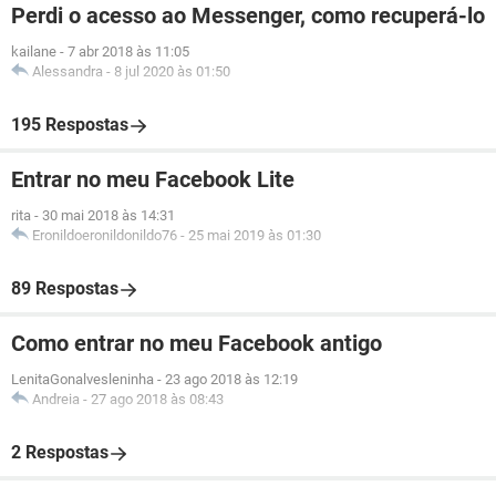
Perdi o acesso ao Messenger, como recuperá-lo
kailane
-
7 abr 2018 às 11:05
Alessandra
-
8 jul 2020 às 01:50
195 Respostas
Entrar no meu Facebook Lite
rita
-
30 mai 2018 às 14:31
Eronildoeronildonildo76
-
25 mai 2019 às 01:30
89 Respostas
Como entrar no meu Facebook antigo
LenitaGonalvesleninha
-
23 ago 2018 às 12:19
Andreia
-
27 ago 2018 às 08:43
2 Respostas