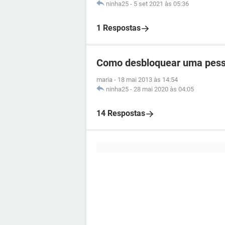
ninha25
-
5 set 2021 às 05:36
1 Respostas
Como desbloquear uma pess
maria
-
18 mai 2013 às 14:54
ninha25
-
28 mai 2020 às 04:05
14 Respostas