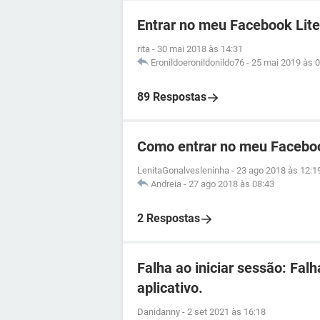
Entrar no meu Facebook Lite
rita
-
30 mai 2018 às 14:31
Eronildoeronildonildo76
-
25 mai 2019 às 0
89 Respostas
Como entrar no meu Facebo
LenitaGonalvesleninha
-
23 ago 2018 às 12:1
Andreia
-
27 ago 2018 às 08:43
2 Respostas
Falha ao iniciar sessão: Fal
aplicativo.
Danidanny
-
2 set 2021 às 16:18