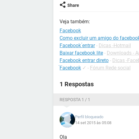
Share
Veja também:
Facebook
Como excluir um amigo do faceboo
Facebook ́entrar
-
Dicas -Hotmail
Baixar facebook lite
-
Downloads - A
Facebook entrar direto
-
Dicas -Face
́Facebook
✓
-
Fórum Rede social
1 Respostas
RESPOSTA 1 / 1
Perfil bloqueado
14 set 2015 às 05:08
Ola