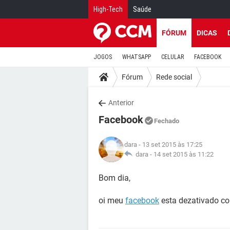
High-Tech
Saúde
FÓRUM
DICAS
JOGOS
WHATSAPP
CELULAR
FACEBOOK
Fórum
Rede social
Anterior
Facebook
Fechado
dara
- 13 set 2015 às 17:25
dara -
14 set 2015 às 11:22
Bom dia,
oi meu
facebook
esta dezativado co