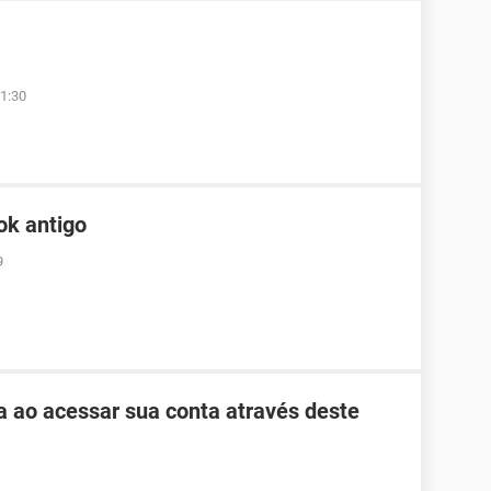
1:30
ok antigo
9
ha ao acessar sua conta através deste