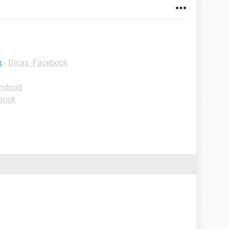
k
-
Dicas -Facebook
ndroid
book