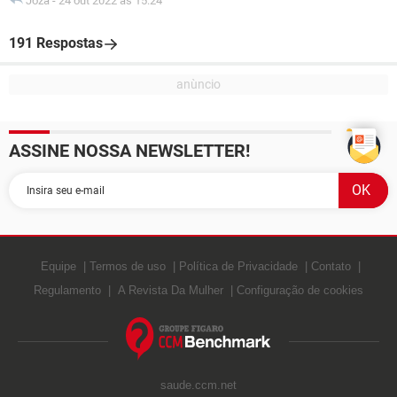
Joza
-
24 out 2022 às 15:24
191 Respostas
ASSINE NOSSA NEWSLETTER!
Equipe
Termos de uso
Política de Privacidade
Contato
Regulamento
A Revista Da Mulher
Configuração de cookies
saude.ccm.net