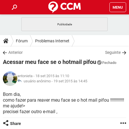
MENU
INÍCIO
JOGOS
WHATSAPP
DICAS
Fórum
Problemas Internet
CELULAR
FACEBOOK
JOGOS
WHATSAPP
DOWNLOADS
Anterior
Seguinte
OUTLOOK
EXCEL
CELULAR
FACEBOOK
Acessar meu face se o hotmail pifou
INSTAGRAM
JOGOS
GMAIL
WHATSAPP
Fechado
FÓRUM
OUTLOOK
EXCEL
GUIA DE COMPRAS
CELULAR
FACEBOOK
antonieta
- 18 set 2015 às 11:10
INSTAGRAM
JOGOS
GMAIL
WHATSAPP
GLOSSÁRIO
usuário anônimo -
19 set 2015 às 14:45
OUTLOOK
EXCEL
GUIA DE COMPRAS
CELULAR
FACEBOOK
INSTAGRAM
JOGOS
GMAIL
WHATSAPP
Bom dia,
OUTLOOK
EXCEL
como fazer para reaver meu face se o hot mail pifou !!!!!!!!!!!!
GUIA DE COMPRAS
CELULAR
FACEBOOK
me ajude!>
INSTAGRAM
GMAIL
precisei fazer outro e-mail ,
OUTLOOK
EXCEL
GUIA DE COMPRAS
INSTAGRAM
GMAIL
Share