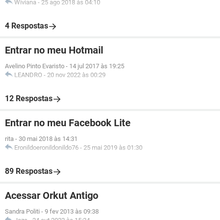
Wiviana
-
25 ago 2018 às 04:10
4 Respostas
Entrar no meu Hotmail
Avelino Pinto Evaristo
-
14 jul 2017 às 19:25
LEANDRO
-
20 nov 2022 às 00:29
12 Respostas
Entrar no meu Facebook Lite
rita
-
30 mai 2018 às 14:31
Eronildoeronildonildo76
-
25 mai 2019 às 01:30
89 Respostas
Acessar Orkut Antigo
Sandra Politi
-
9 fev 2013 às 09:38