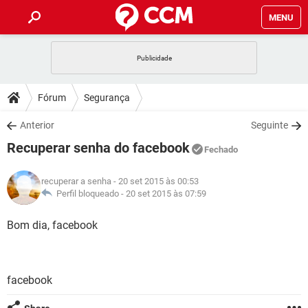
MENU
INÍCIO
JOGOS
WHATSAPP
DICAS
Fórum
Segurança
CELULAR
FACEBOOK
JOGOS
WHATSAPP
DOWNLOADS
Anterior
Seguinte
OUTLOOK
EXCEL
CELULAR
FACEBOOK
Recuperar senha do facebook
INSTAGRAM
JOGOS
GMAIL
WHATSAPP
Fechado
FÓRUM
OUTLOOK
EXCEL
GUIA DE COMPRAS
CELULAR
FACEBOOK
recuperar a senha
- 20 set 2015 às 00:53
INSTAGRAM
JOGOS
GMAIL
WHATSAPP
GLOSSÁRIO
Perfil bloqueado -
20 set 2015 às 07:59
OUTLOOK
EXCEL
GUIA DE COMPRAS
CELULAR
FACEBOOK
INSTAGRAM
JOGOS
GMAIL
WHATSAPP
Bom dia, facebook
OUTLOOK
EXCEL
GUIA DE COMPRAS
CELULAR
FACEBOOK
INSTAGRAM
GMAIL
OUTLOOK
EXCEL
GUIA DE COMPRAS
facebook
INSTAGRAM
GMAIL