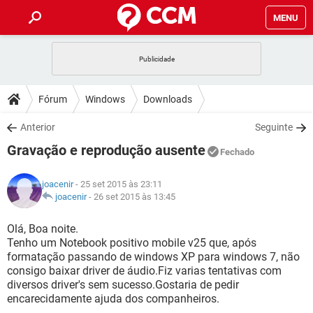
MENU
INÍCIO
JOGOS
WHATSAPP
DICAS
Fórum
Windows
Downloads
CELULAR
FACEBOOK
JOGOS
WHATSAPP
DOWNLOADS
Anterior
Seguinte
OUTLOOK
EXCEL
CELULAR
FACEBOOK
Gravação e reprodução ausente
INSTAGRAM
JOGOS
GMAIL
WHATSAPP
Fechado
FÓRUM
OUTLOOK
EXCEL
GUIA DE COMPRAS
CELULAR
FACEBOOK
joacenir
- 25 set 2015 às 23:11
INSTAGRAM
JOGOS
GMAIL
WHATSAPP
GLOSSÁRIO
joacenir
-
26 set 2015 às 13:45
OUTLOOK
EXCEL
GUIA DE COMPRAS
CELULAR
FACEBOOK
INSTAGRAM
JOGOS
GMAIL
WHATSAPP
Olá, Boa noite.
OUTLOOK
EXCEL
Tenho um Notebook positivo mobile v25 que, após
GUIA DE COMPRAS
CELULAR
FACEBOOK
formatação passando de windows XP para windows 7, não
INSTAGRAM
GMAIL
consigo baixar driver de áudio.Fiz varias tentativas com
OUTLOOK
EXCEL
GUIA DE COMPRAS
diversos driver's sem sucesso.Gostaria de pedir
INSTAGRAM
GMAIL
encarecidamente ajuda dos companheiros.