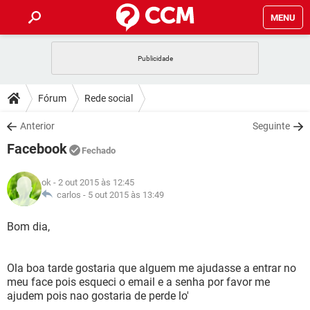
MENU
INÍCIO
JOGOS
WHATSAPP
DICAS
Fórum
Rede social
CELULAR
FACEBOOK
JOGOS
WHATSAPP
DOWNLOADS
Anterior
Seguinte
OUTLOOK
EXCEL
CELULAR
FACEBOOK
Facebook
INSTAGRAM
JOGOS
GMAIL
WHATSAPP
Fechado
FÓRUM
OUTLOOK
EXCEL
GUIA DE COMPRAS
CELULAR
FACEBOOK
ok
- 2 out 2015 às 12:45
INSTAGRAM
JOGOS
GMAIL
WHATSAPP
GLOSSÁRIO
carlos -
5 out 2015 às 13:49
OUTLOOK
EXCEL
GUIA DE COMPRAS
CELULAR
FACEBOOK
INSTAGRAM
JOGOS
GMAIL
WHATSAPP
Bom dia,
OUTLOOK
EXCEL
GUIA DE COMPRAS
CELULAR
FACEBOOK
INSTAGRAM
GMAIL
Ola boa tarde gostaria que alguem me ajudasse a entrar no
OUTLOOK
EXCEL
GUIA DE COMPRAS
meu face pois esqueci o email e a senha por favor me
INSTAGRAM
GMAIL
ajudem pois nao gostaria de perde lo'