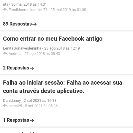
rita
-
30 mai 2018 às 14:31
Eronildoeronildonildo76
-
25 mai 2019 às 01:30
89 Respostas
Como entrar no meu Facebook antigo
LenitaGonalvesleninha
-
23 ago 2018 às 12:19
Andreia
-
27 ago 2018 às 08:43
2 Respostas
Falha ao iniciar sessão: Falha ao acessar sua
conta através deste aplicativo.
Danidanny
-
2 set 2021 às 16:18
ninha25
-
5 set 2021 às 05:36
1 Respostas