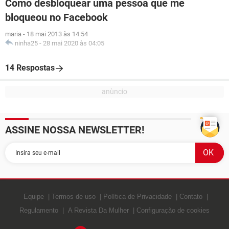
Como desbloquear uma pessoa que me
bloqueou no Facebook
maria
-
18 mai 2013 às 14:54
ninha25
-
28 mai 2020 às 04:05
14 Respostas
ASSINE NOSSA NEWSLETTER!
Equipe
Termos de uso
Política de Privacidade
Contato
Regulamento
A Revista Da Mulher
Configuração de cookies