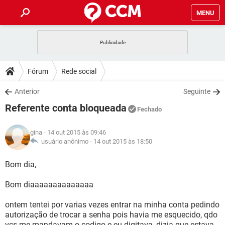
MENU
INÍCIO
JOGOS
WHATSAPP
DICAS
Fórum
Rede social
CELULAR
FACEBOOK
JOGOS
WHATSAPP
DOWNLOADS
Anterior
Seguinte
OUTLOOK
EXCEL
CELULAR
FACEBOOK
Referente conta bloqueada
INSTAGRAM
JOGOS
GMAIL
WHATSAPP
Fechado
FÓRUM
OUTLOOK
EXCEL
GUIA DE COMPRAS
CELULAR
FACEBOOK
gina
- 14 out 2015 às 09:46
INSTAGRAM
JOGOS
GMAIL
WHATSAPP
GLOSSÁRIO
usuário anônimo -
14 out 2015 às 18:50
OUTLOOK
EXCEL
GUIA DE COMPRAS
CELULAR
FACEBOOK
INSTAGRAM
JOGOS
GMAIL
WHATSAPP
Bom dia,
OUTLOOK
EXCEL
GUIA DE COMPRAS
CELULAR
FACEBOOK
Bom diaaaaaaaaaaaaaa
INSTAGRAM
GMAIL
OUTLOOK
EXCEL
GUIA DE COMPRAS
ontem tentei por varias vezes entrar na minha conta pedindo
INSTAGRAM
GMAIL
autorização de trocar a senha pois havia me esquecido, qdo
vcs me mandavam o codigo e eu digitava, dizia que estava