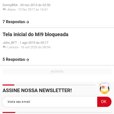
SonnyBRA
-
30 nov 2013 às 02:50
Alana
-
13 fev 2017 às 14:41
7 Respostas
Tela inicial do Mi9 bloqueada
John_BFT
-
1 ago 2019 às 05:17
Larissa
-
16 out 2020 às 08:04
5 Respostas
ASSINE NOSSA NEWSLETTER!