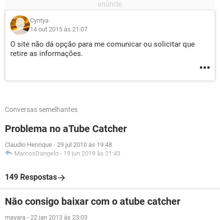
Cyntya
14 out 2015 às 21:07
O site não dá opção para me comunicar ou solicitar que
retire as informações.
Conversas semelhantes
Problema no aTube Catcher
Claudio Henrique
-
29 jul 2010 às 19:48
MarcosDangelo
-
19 jun 2019 às 21:43
149 Respostas
Não consigo baixar com o atube catcher
mayara
-
22 jan 2013 às 23:03