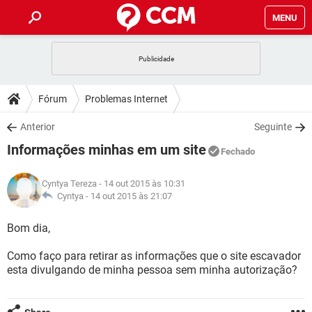
MENU
INÍCIO
JOGOS
WHATSAPP
DICAS
Fórum
Problemas Internet
CELULAR
FACEBOOK
JOGOS
WHATSAPP
DOWNLOADS
Anterior
Seguinte
OUTLOOK
EXCEL
CELULAR
FACEBOOK
Informações minhas em um site
INSTAGRAM
JOGOS
GMAIL
WHATSAPP
Fechado
FÓRUM
OUTLOOK
EXCEL
GUIA DE COMPRAS
CELULAR
FACEBOOK
Cyntya Tereza
- 14 out 2015 às 10:31
INSTAGRAM
JOGOS
GMAIL
WHATSAPP
GLOSSÁRIO
Cyntya -
14 out 2015 às 21:07
OUTLOOK
EXCEL
GUIA DE COMPRAS
CELULAR
FACEBOOK
INSTAGRAM
JOGOS
GMAIL
WHATSAPP
Bom dia,
OUTLOOK
EXCEL
GUIA DE COMPRAS
CELULAR
FACEBOOK
Como faço para retirar as informações que o site escavador
INSTAGRAM
GMAIL
esta divulgando de minha pessoa sem minha autorização?
OUTLOOK
EXCEL
GUIA DE COMPRAS
INSTAGRAM
GMAIL