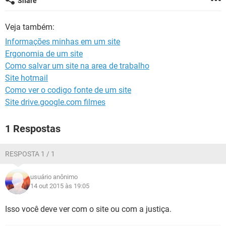
Share
GUIA DE COMPRAS
Veja também:
Informações minhas em um site
Ergonomia de um site
Como salvar um site na area de trabalho
Site hotmail
Como ver o codigo fonte de um site
Site drive.google.com filmes
1 Respostas
RESPOSTA 1 / 1
usuário anônimo
14 out 2015 às 19:05
Isso você deve ver com o site ou com a justiça.