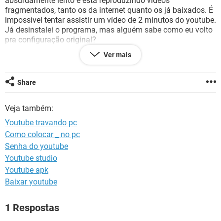
absurdamente lento e está reproduzindo vídeos
GUIA DE COMPRAS
fragmentados, tanto os da internet quanto os já baixados. É
impossível tentar assistir um vídeo de 2 minutos do youtube.
Já desinstalei o programa, mas alguém sabe como eu volto
pra configuração original?
Ver mais
:(
Share
Veja também:
Youtube travando pc
Como colocar _ no pc
Senha do youtube
Youtube studio
Youtube apk
Baixar youtube
1 Respostas