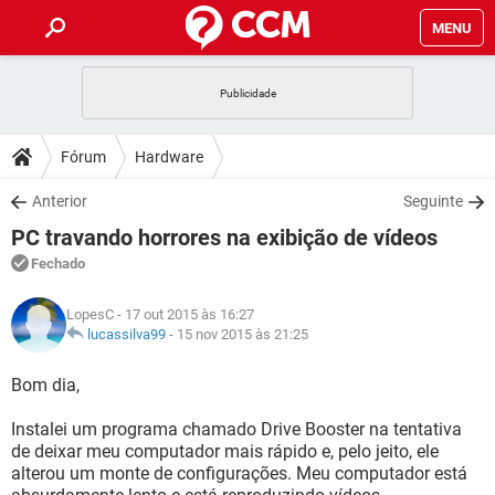
MENU
INÍCIO
JOGOS
WHATSAPP
DICAS
Fórum
Hardware
CELULAR
FACEBOOK
JOGOS
WHATSAPP
DOWNLOADS
Anterior
Seguinte
OUTLOOK
EXCEL
CELULAR
FACEBOOK
PC travando horrores na exibição de vídeos
INSTAGRAM
JOGOS
GMAIL
WHATSAPP
FÓRUM
OUTLOOK
EXCEL
Fechado
GUIA DE COMPRAS
CELULAR
FACEBOOK
INSTAGRAM
JOGOS
GMAIL
WHATSAPP
GLOSSÁRIO
OUTLOOK
LopesC
- 17 out 2015 às 16:27
EXCEL
GUIA DE COMPRAS
CELULAR
FACEBOOK
lucassilva99
-
15 nov 2015 às 21:25
INSTAGRAM
JOGOS
GMAIL
WHATSAPP
OUTLOOK
EXCEL
Bom dia,
GUIA DE COMPRAS
CELULAR
FACEBOOK
INSTAGRAM
GMAIL
Instalei um programa chamado Drive Booster na tentativa
OUTLOOK
EXCEL
GUIA DE COMPRAS
de deixar meu computador mais rápido e, pelo jeito, ele
INSTAGRAM
GMAIL
alterou um monte de configurações. Meu computador está