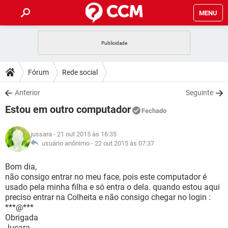
MENU
INÍCIO
JOGOS
WHATSAPP
DICAS
Fórum
Rede social
CELULAR
FACEBOOK
JOGOS
WHATSAPP
DOWNLOADS
Anterior
Seguinte
OUTLOOK
EXCEL
CELULAR
FACEBOOK
Estou em outro computador
INSTAGRAM
JOGOS
GMAIL
WHATSAPP
Fechado
FÓRUM
OUTLOOK
EXCEL
GUIA DE COMPRAS
CELULAR
FACEBOOK
jussara
- 21 out 2015 às 16:35
INSTAGRAM
JOGOS
GMAIL
WHATSAPP
GLOSSÁRIO
usuário anônimo -
22 out 2015 às 07:37
OUTLOOK
EXCEL
GUIA DE COMPRAS
CELULAR
FACEBOOK
INSTAGRAM
JOGOS
GMAIL
WHATSAPP
Bom dia,
OUTLOOK
EXCEL
não consigo entrar no meu face, pois este computador é
GUIA DE COMPRAS
CELULAR
FACEBOOK
usado pela minha filha e só entra o dela. quando estou aqui
INSTAGRAM
GMAIL
preciso entrar na Colheita e não consigo chegar no login :
OUTLOOK
EXCEL
GUIA DE COMPRAS
***@***
INSTAGRAM
GMAIL
Obrigada
Juçara