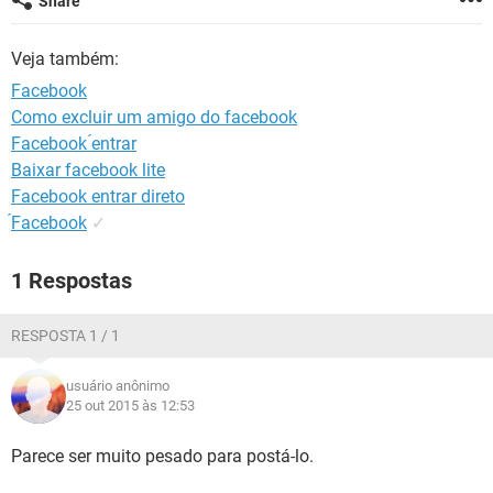
Share
GUIA DE COMPRAS
Veja também:
Facebook
Como excluir um amigo do facebook
Facebook ́entrar
Baixar facebook lite
Facebook entrar direto
́Facebook
✓
1 Respostas
RESPOSTA 1 / 1
usuário anônimo
25 out 2015 às 12:53
Parece ser muito pesado para postá-lo.