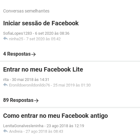
Conversas semelhantes
Iniciar sessão de Facebook
SofiaLopes1283
-
6 set 2020 às 08:36
ninha25
-
7 set 2020 às 05:42
4 Respostas
Entrar no meu Facebook Lite
rita
-
30 mai 2018 às 14:31
Eronildoeronildonildo76
-
25 mai 2019 às 01:30
89 Respostas
Como entrar no meu Facebook antigo
LenitaGonalvesleninha
-
23 ago 2018 às 12:19
Andreia
-
27 ago 2018 às 08:43