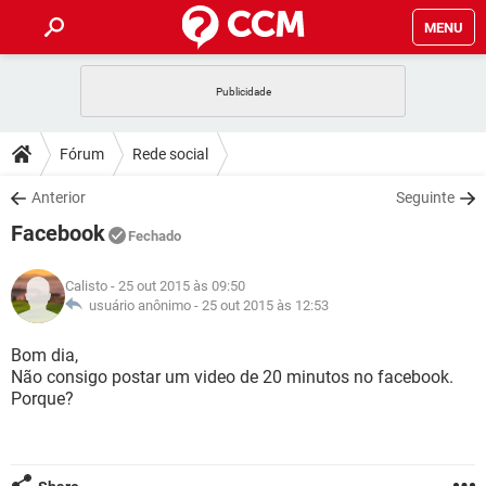
MENU
INÍCIO
JOGOS
WHATSAPP
DICAS
Fórum
Rede social
CELULAR
FACEBOOK
JOGOS
WHATSAPP
DOWNLOADS
Anterior
Seguinte
OUTLOOK
EXCEL
CELULAR
FACEBOOK
Facebook
INSTAGRAM
JOGOS
GMAIL
WHATSAPP
Fechado
FÓRUM
OUTLOOK
EXCEL
GUIA DE COMPRAS
CELULAR
FACEBOOK
Calisto
- 25 out 2015 às 09:50
INSTAGRAM
JOGOS
GMAIL
WHATSAPP
GLOSSÁRIO
usuário anônimo -
25 out 2015 às 12:53
OUTLOOK
EXCEL
GUIA DE COMPRAS
CELULAR
FACEBOOK
INSTAGRAM
JOGOS
GMAIL
WHATSAPP
Bom dia,
OUTLOOK
EXCEL
Não consigo postar um video de 20 minutos no facebook.
GUIA DE COMPRAS
CELULAR
FACEBOOK
Porque?
INSTAGRAM
GMAIL
OUTLOOK
EXCEL
GUIA DE COMPRAS
INSTAGRAM
GMAIL