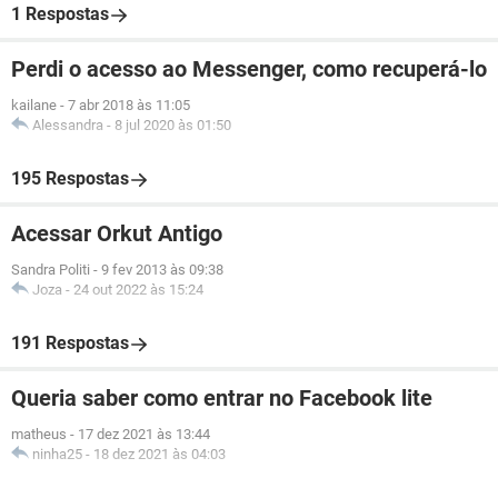
1 Respostas
Perdi o acesso ao Messenger, como recuperá-lo
kailane
-
7 abr 2018 às 11:05
Alessandra
-
8 jul 2020 às 01:50
195 Respostas
Acessar Orkut Antigo
Sandra Politi
-
9 fev 2013 às 09:38
Joza
-
24 out 2022 às 15:24
191 Respostas
Queria saber como entrar no Facebook lite
matheus
-
17 dez 2021 às 13:44
ninha25
-
18 dez 2021 às 04:03