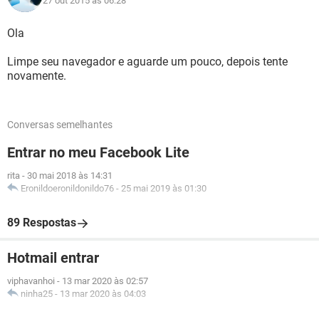
27 out 2015 às 06:28
Ola
Limpe seu navegador e aguarde um pouco, depois tente
novamente.
Conversas semelhantes
Entrar no meu Facebook Lite
rita
-
30 mai 2018 às 14:31
Eronildoeronildonildo76
-
25 mai 2019 às 01:30
89 Respostas
Hotmail entrar
viphavanhoi
-
13 mar 2020 às 02:57
ninha25
-
13 mar 2020 às 04:03