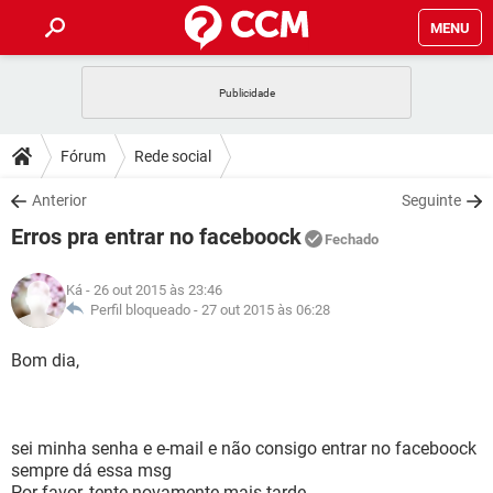
MENU
INÍCIO
JOGOS
WHATSAPP
DICAS
Fórum
Rede social
CELULAR
FACEBOOK
JOGOS
WHATSAPP
DOWNLOADS
Anterior
Seguinte
OUTLOOK
EXCEL
CELULAR
FACEBOOK
Erros pra entrar no faceboock
INSTAGRAM
JOGOS
GMAIL
WHATSAPP
Fechado
FÓRUM
OUTLOOK
EXCEL
GUIA DE COMPRAS
CELULAR
FACEBOOK
Ká
- 26 out 2015 às 23:46
INSTAGRAM
JOGOS
GMAIL
WHATSAPP
GLOSSÁRIO
Perfil bloqueado -
27 out 2015 às 06:28
OUTLOOK
EXCEL
GUIA DE COMPRAS
CELULAR
FACEBOOK
INSTAGRAM
JOGOS
GMAIL
WHATSAPP
Bom dia,
OUTLOOK
EXCEL
GUIA DE COMPRAS
CELULAR
FACEBOOK
INSTAGRAM
GMAIL
OUTLOOK
EXCEL
GUIA DE COMPRAS
sei minha senha e e-mail e não consigo entrar no faceboock
INSTAGRAM
GMAIL
sempre dá essa msg
Por favor, tente novamente mais tarde