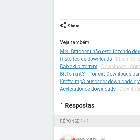
Share
Veja também:
Meu Bittorrent não esta fazendo d
Histórico de downloads
-
Dicas -Ch
Baixaki bittorrent
-
Downloads - Comp
BitTorrent® - Torrent Downloads pa
Krafta mp3 buscador downloads grá
Acelerador de downloads
-
Download
1 Respostas
RÉPONSE 1 / 1
usuário anônimo