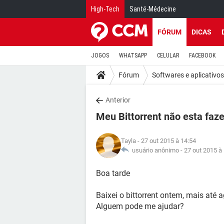
High-Tech
Santé-Médecine
FÓRUM
DICAS
JOGOS
WHATSAPP
CELULAR
FACEBOOK
Fórum
Softwares e aplicativos
Anterior
Meu Bittorrent não esta fa
Tayla
- 27 out 2015 à 14:54
usuário anônimo -
27 out 2015 à
Boa tarde
Baixei o bittorrent ontem, mais at
Alguem pode me ajudar?