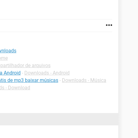
ownloads
rome
artilhador de arquivos
ra Android
-
Downloads - Android
tis de mp3 baixar músicas
-
Downloads - Música
s - Download