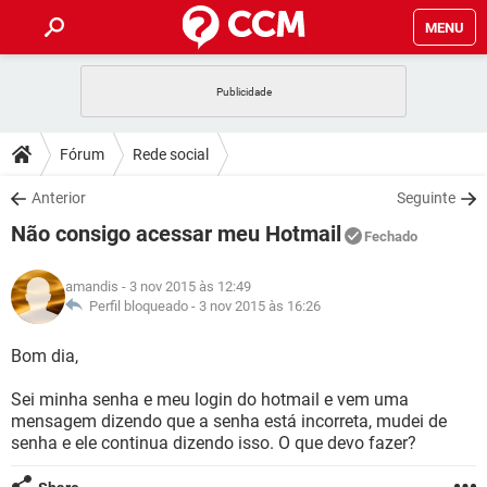
MENU
INÍCIO
JOGOS
WHATSAPP
DICAS
Fórum
Rede social
CELULAR
FACEBOOK
JOGOS
WHATSAPP
DOWNLOADS
Anterior
Seguinte
OUTLOOK
EXCEL
CELULAR
FACEBOOK
Não consigo acessar meu Hotmail
INSTAGRAM
JOGOS
GMAIL
WHATSAPP
Fechado
FÓRUM
OUTLOOK
EXCEL
GUIA DE COMPRAS
CELULAR
FACEBOOK
amandis
- 3 nov 2015 às 12:49
INSTAGRAM
JOGOS
GMAIL
WHATSAPP
GLOSSÁRIO
Perfil bloqueado -
3 nov 2015 às 16:26
OUTLOOK
EXCEL
GUIA DE COMPRAS
CELULAR
FACEBOOK
INSTAGRAM
JOGOS
GMAIL
WHATSAPP
Bom dia,
OUTLOOK
EXCEL
GUIA DE COMPRAS
CELULAR
FACEBOOK
Sei minha senha e meu login do hotmail e vem uma
INSTAGRAM
GMAIL
mensagem dizendo que a senha está incorreta, mudei de
OUTLOOK
EXCEL
GUIA DE COMPRAS
senha e ele continua dizendo isso. O que devo fazer?
INSTAGRAM
GMAIL