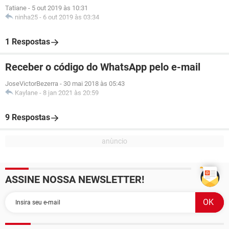
Tatiane
-
5 out 2019 às 10:31
ninha25
-
6 out 2019 às 03:34
1 Respostas
Receber o código do WhatsApp pelo e-mail
JoseVictorBezerra
-
30 mai 2018 às 05:43
Kaylane
-
8 jan 2021 às 20:59
9 Respostas
ASSINE NOSSA NEWSLETTER!