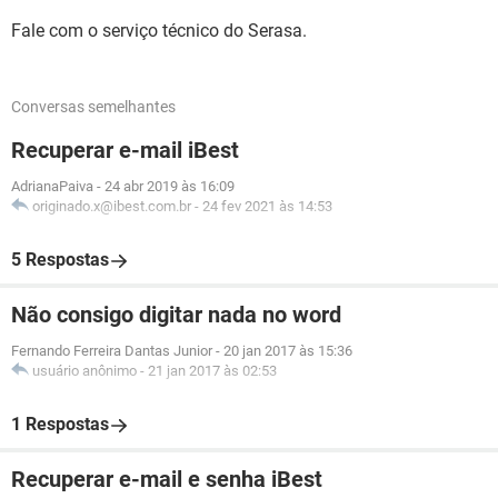
Fale com o serviço técnico do Serasa.
Conversas semelhantes
Recuperar e-mail iBest
AdrianaPaiva
-
24 abr 2019 às 16:09
originado.x@ibest.com.br
-
24 fev 2021 às 14:53
5 Respostas
Não consigo digitar nada no word
Fernando Ferreira Dantas Junior
-
20 jan 2017 às 15:36
usuário anônimo
-
21 jan 2017 às 02:53
1 Respostas
Recuperar e-mail e senha iBest