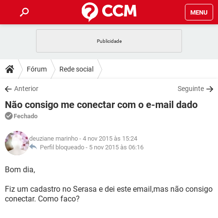
MENU
INÍCIO
JOGOS
WHATSAPP
DICAS
Fórum
Rede social
CELULAR
FACEBOOK
JOGOS
WHATSAPP
DOWNLOADS
Anterior
Seguinte
OUTLOOK
EXCEL
CELULAR
FACEBOOK
Não consigo me conectar com o e-mail dado
INSTAGRAM
JOGOS
GMAIL
WHATSAPP
FÓRUM
OUTLOOK
EXCEL
Fechado
GUIA DE COMPRAS
CELULAR
FACEBOOK
INSTAGRAM
JOGOS
GMAIL
WHATSAPP
GLOSSÁRIO
OUTLOOK
deuziane marinho
- 4 nov 2015 às 15:24
EXCEL
GUIA DE COMPRAS
CELULAR
FACEBOOK
Perfil bloqueado -
5 nov 2015 às 06:16
INSTAGRAM
JOGOS
GMAIL
WHATSAPP
OUTLOOK
EXCEL
Bom dia,
GUIA DE COMPRAS
CELULAR
FACEBOOK
INSTAGRAM
GMAIL
Fiz um cadastro no Serasa e dei este email,mas não consigo
OUTLOOK
EXCEL
GUIA DE COMPRAS
conectar. Como faco?
INSTAGRAM
GMAIL