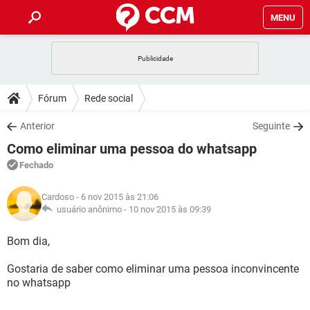
MENU
INÍCIO
JOGOS
WHATSAPP
DICAS
Fórum
Rede social
CELULAR
FACEBOOK
JOGOS
WHATSAPP
DOWNLOADS
Anterior
Seguinte
OUTLOOK
EXCEL
CELULAR
FACEBOOK
Como eliminar uma pessoa do whatsapp
INSTAGRAM
JOGOS
GMAIL
WHATSAPP
FÓRUM
OUTLOOK
EXCEL
Fechado
GUIA DE COMPRAS
CELULAR
FACEBOOK
INSTAGRAM
JOGOS
GMAIL
WHATSAPP
GLOSSÁRIO
OUTLOOK
Cardoso
- 6 nov 2015 às 21:06
EXCEL
GUIA DE COMPRAS
CELULAR
FACEBOOK
usuário anônimo -
10 nov 2015 às 09:39
INSTAGRAM
JOGOS
GMAIL
WHATSAPP
OUTLOOK
EXCEL
Bom dia,
GUIA DE COMPRAS
CELULAR
FACEBOOK
INSTAGRAM
GMAIL
Gostaria de saber como eliminar uma pessoa inconvincente
OUTLOOK
EXCEL
GUIA DE COMPRAS
no whatsapp
INSTAGRAM
GMAIL