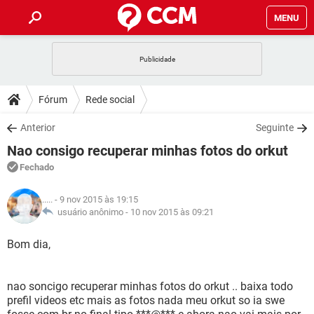
MENU
INÍCIO
JOGOS
WHATSAPP
DICAS
Fórum
Rede social
CELULAR
FACEBOOK
JOGOS
WHATSAPP
DOWNLOADS
Anterior
Seguinte
OUTLOOK
EXCEL
CELULAR
FACEBOOK
Nao consigo recuperar minhas fotos do orkut
INSTAGRAM
JOGOS
GMAIL
WHATSAPP
FÓRUM
OUTLOOK
EXCEL
Fechado
GUIA DE COMPRAS
CELULAR
FACEBOOK
INSTAGRAM
JOGOS
GMAIL
WHATSAPP
GLOSSÁRIO
OUTLOOK
.....
- 9 nov 2015 às 19:15
EXCEL
GUIA DE COMPRAS
CELULAR
FACEBOOK
usuário anônimo -
10 nov 2015 às 09:21
INSTAGRAM
JOGOS
GMAIL
WHATSAPP
OUTLOOK
EXCEL
Bom dia,
GUIA DE COMPRAS
CELULAR
FACEBOOK
INSTAGRAM
GMAIL
OUTLOOK
EXCEL
GUIA DE COMPRAS
nao soncigo recuperar minhas fotos do orkut .. baixa todo
INSTAGRAM
GMAIL
prefil videos etc mais as fotos nada meu orkut so ia swe