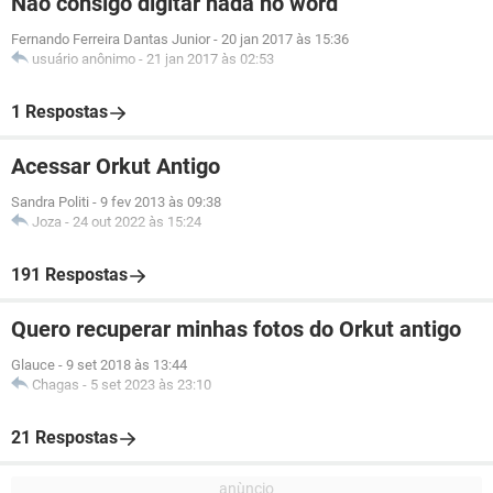
Não consigo digitar nada no word
Fernando Ferreira Dantas Junior
-
20 jan 2017 às 15:36
usuário anônimo
-
21 jan 2017 às 02:53
1 Respostas
Acessar Orkut Antigo
Sandra Politi
-
9 fev 2013 às 09:38
Joza
-
24 out 2022 às 15:24
191 Respostas
Quero recuperar minhas fotos do Orkut antigo
Glauce
-
9 set 2018 às 13:44
Chagas
-
5 set 2023 às 23:10
21 Respostas