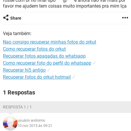
fosse com br no final tipo ***@*** e ahora nao vai mais por
GUIA DE COMPRAS
favor me ajudem tem coisas muito importantes pra mim lça
Share
Veja também:
Nao consigo recuperar minhas fotos do orkut
Como recuperar fotos do orkut
Recuperar fotos apagadas do whatsapp
Como recuperar foto do perfil do whatsapp
✓
Recuperar hi5 antigo
✓
Recuperar fotos do orkut hotmail
✓
1 Respostas
RESPOSTA 1 / 1
usuário anônimo
10 nov 2015 às 09:21