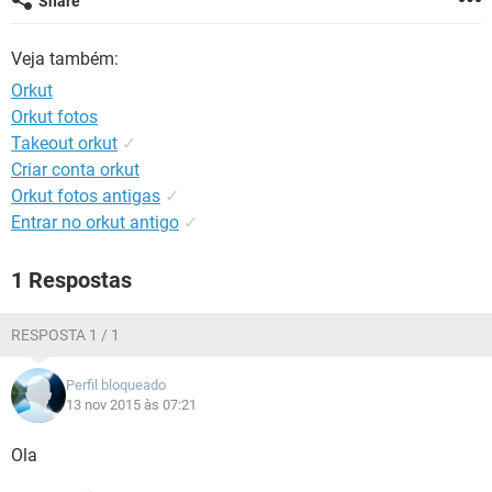
Share
GUIA DE COMPRAS
Veja também:
Orkut
Orkut fotos
Takeout orkut
✓
Criar conta orkut
Orkut fotos antigas
✓
Entrar no orkut antigo
✓
1 Respostas
RESPOSTA 1 / 1
Perfil bloqueado
13 nov 2015 às 07:21
Ola