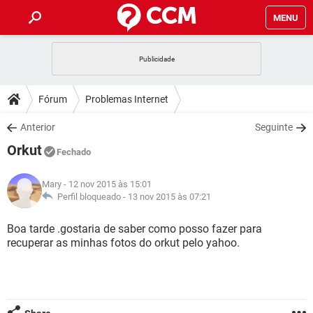
MENU
INÍCIO
JOGOS
WHATSAPP
DICAS
Fórum
Problemas Internet
CELULAR
FACEBOOK
JOGOS
WHATSAPP
DOWNLOADS
Anterior
Seguinte
OUTLOOK
EXCEL
CELULAR
FACEBOOK
Orkut
INSTAGRAM
JOGOS
GMAIL
WHATSAPP
Fechado
FÓRUM
OUTLOOK
EXCEL
GUIA DE COMPRAS
CELULAR
FACEBOOK
Mary
- 12 nov 2015 às 15:01
INSTAGRAM
JOGOS
GMAIL
WHATSAPP
GLOSSÁRIO
Perfil bloqueado -
13 nov 2015 às 07:21
OUTLOOK
EXCEL
GUIA DE COMPRAS
CELULAR
FACEBOOK
INSTAGRAM
JOGOS
GMAIL
WHATSAPP
Boa tarde .gostaria de saber como posso fazer para
OUTLOOK
EXCEL
recuperar as minhas fotos do orkut pelo yahoo.
GUIA DE COMPRAS
CELULAR
FACEBOOK
INSTAGRAM
GMAIL
OUTLOOK
EXCEL
GUIA DE COMPRAS
INSTAGRAM
GMAIL