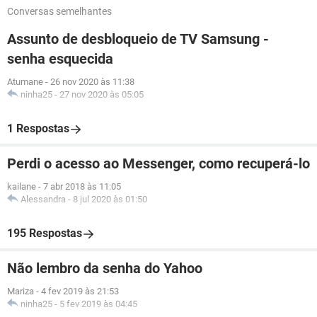
Conversas semelhantes
Assunto de desbloqueio de TV Samsung -
senha esquecida
Atumane
-
26 nov 2020 às 11:38
ninha25
-
27 nov 2020 às 05:05
1 Respostas
Perdi o acesso ao Messenger, como recuperá-lo
kailane
-
7 abr 2018 às 11:05
Alessandra
-
8 jul 2020 às 01:50
195 Respostas
Não lembro da senha do Yahoo
Mariza
-
4 fev 2019 às 21:53
ninha25
-
5 fev 2019 às 04:45