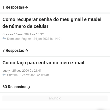
1 Respostas
Como recuperar senha do meu gmail e mudei
de número de celular
Greice
-
16 mar 2021 às 14:32
DemissonFagner
-
24 jan 2023 às 14:01
7 Respostas
Como faço para entrar no meu e-mail
suely
-
25 dez 2009 às 21:41
Cristina
-
12 fev 2020 às 09:48
60 Respostas