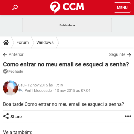
MENU
INÍCIO
JOGOS
WHATSAPP
DICAS
Fórum
Windows
CELULAR
FACEBOOK
JOGOS
WHATSAPP
DOWNLOADS
Anterior
Seguinte
OUTLOOK
EXCEL
CELULAR
FACEBOOK
Como entrar no meu email se esqueci a senha?
INSTAGRAM
JOGOS
GMAIL
WHATSAPP
FÓRUM
OUTLOOK
EXCEL
Fechado
GUIA DE COMPRAS
CELULAR
FACEBOOK
INSTAGRAM
JOGOS
GMAIL
WHATSAPP
GLOSSÁRIO
OUTLOOK
Cau
- 12 nov 2015 às 17:19
EXCEL
GUIA DE COMPRAS
CELULAR
FACEBOOK
Perfil bloqueado -
13 nov 2015 às 07:04
INSTAGRAM
JOGOS
GMAIL
WHATSAPP
OUTLOOK
EXCEL
Boa tarde!Como entrar no meu email se esqueci a senha?
GUIA DE COMPRAS
CELULAR
FACEBOOK
INSTAGRAM
GMAIL
OUTLOOK
EXCEL
Share
GUIA DE COMPRAS
INSTAGRAM
GMAIL
Veja também: