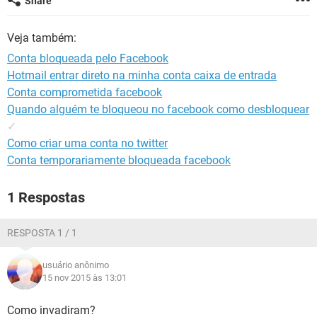
Share
GUIA DE COMPRAS
Veja também:
Conta bloqueada pelo Facebook
Hotmail entrar direto na minha conta caixa de entrada
Conta comprometida facebook
Quando alguém te bloqueou no facebook como desbloquear
✓
Como criar uma conta no twitter
Conta temporariamente bloqueada facebook
1 Respostas
RESPOSTA 1 / 1
usuário anônimo
15 nov 2015 às 13:01
Como invadiram?