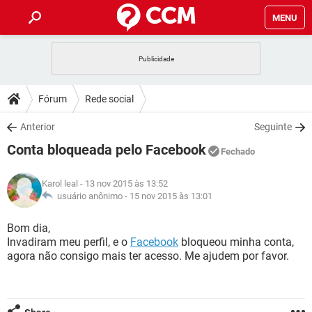
MENU
INÍCIO
JOGOS
WHATSAPP
DICAS
Fórum
Rede social
CELULAR
FACEBOOK
JOGOS
WHATSAPP
DOWNLOADS
Anterior
Seguinte
OUTLOOK
EXCEL
CELULAR
FACEBOOK
Conta bloqueada pelo Facebook
INSTAGRAM
JOGOS
GMAIL
WHATSAPP
Fechado
FÓRUM
OUTLOOK
EXCEL
GUIA DE COMPRAS
CELULAR
FACEBOOK
Karol leal
- 13 nov 2015 às 13:52
INSTAGRAM
JOGOS
GMAIL
WHATSAPP
GLOSSÁRIO
usuário anônimo -
15 nov 2015 às 13:01
OUTLOOK
EXCEL
GUIA DE COMPRAS
CELULAR
FACEBOOK
INSTAGRAM
JOGOS
GMAIL
WHATSAPP
Bom dia,
OUTLOOK
EXCEL
Invadiram meu perfil, e o
Facebook
bloqueou minha conta,
GUIA DE COMPRAS
CELULAR
FACEBOOK
agora não consigo mais ter acesso. Me ajudem por favor.
INSTAGRAM
GMAIL
OUTLOOK
EXCEL
GUIA DE COMPRAS
INSTAGRAM
GMAIL