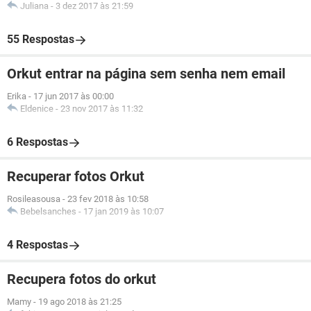
Juliana
-
3 dez 2017 às 21:59
55 Respostas
Orkut entrar na página sem senha nem email
Erika
-
17 jun 2017 às 00:00
Eldenice
-
23 nov 2017 às 11:32
6 Respostas
Recuperar fotos Orkut
Rosileasousa
-
23 fev 2018 às 10:58
Bebelsanches
-
17 jan 2019 às 10:07
4 Respostas
Recupera fotos do orkut
Mamy
-
19 ago 2018 às 21:25