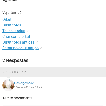
Share
GUIA DE COMPRAS
Veja também:
Orkut
Orkut fotos
Takeout orkut
✓
Criar conta orkut
Orkut fotos antigas
✓
Entrar no orkut antigo
✓
2 Respostas
RESPOSTA 1 / 2
Danielgemeo2
15 nov 2015 às 11:49
Temte novamente