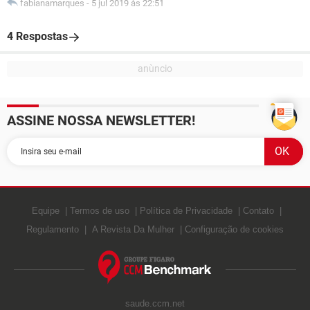
fabianamarques
-
5 jul 2019 às 22:51
4 Respostas
ASSINE NOSSA NEWSLETTER!
Equipe
Termos de uso
Política de Privacidade
Contato
Regulamento
A Revista Da Mulher
Configuração de cookies
saude.ccm.net