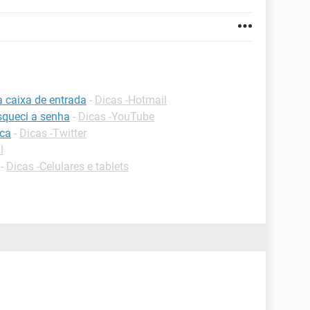
a caixa de entrada
-
Dicas -Hotmail
squeci a senha
-
Dicas -YouTube
ica
-
Dicas -Twitter
l
-
Dicas -Celulares e tablets