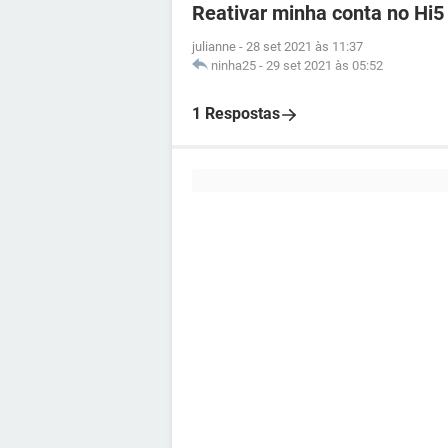
Reativar minha conta no Hi5
julianne
-
28 set 2021 às 11:37
ninha25
-
29 set 2021 às 05:52
1 Respostas