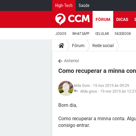
High-Tech
Saúde
FÓRUM
DICAS
JOGOS
WHATSAPP
CELULAR
FACEBOOK
Fórum
Rede social
Anterior
Como recuperar a minna con
Alda Gois
- 15 nov 2015 às 09:29
Alda gous -
15 nov 2015 às 12:2
Bom dia,
Como recuperar a minna conta. Alg
consigo entrar.