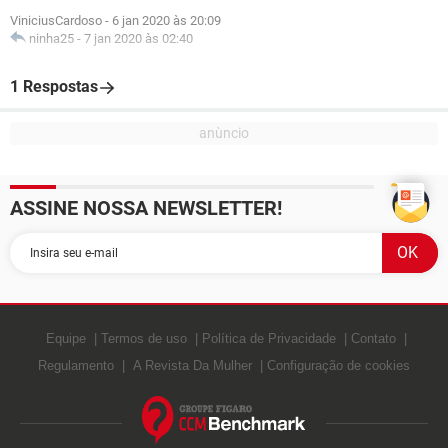
ViniciusCardoso
-
6 jan 2020 às 20:09
ninha25
-
7 jan 2020 às 02:40
1 Respostas
ASSINE NOSSA NEWSLETTER!
Equipe
Termos de uso
Política de Privacidade
Contato
Regulamento
A Revista Da Mulher
Configuração de cookies