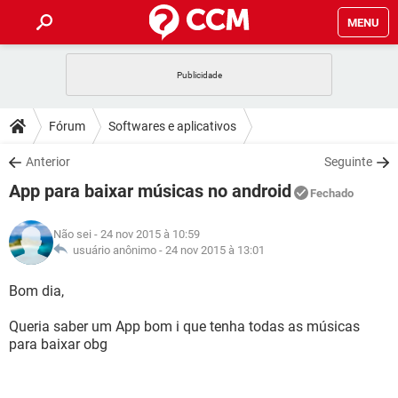
MENU
INÍCIO
JOGOS
WHATSAPP
DICAS
Fórum
Softwares e aplicativos
CELULAR
FACEBOOK
JOGOS
WHATSAPP
DOWNLOADS
Anterior
Seguinte
OUTLOOK
EXCEL
CELULAR
FACEBOOK
App para baixar músicas no android
INSTAGRAM
JOGOS
GMAIL
WHATSAPP
Fechado
FÓRUM
OUTLOOK
EXCEL
GUIA DE COMPRAS
CELULAR
FACEBOOK
Não sei
- 24 nov 2015 à 10:59
INSTAGRAM
JOGOS
GMAIL
WHATSAPP
GLOSSÁRIO
usuário anônimo -
24 nov 2015 à 13:01
OUTLOOK
EXCEL
GUIA DE COMPRAS
CELULAR
FACEBOOK
INSTAGRAM
JOGOS
GMAIL
WHATSAPP
Bom dia,
OUTLOOK
EXCEL
GUIA DE COMPRAS
CELULAR
FACEBOOK
Queria saber um App bom i que tenha todas as músicas
INSTAGRAM
GMAIL
para baixar obg
OUTLOOK
EXCEL
GUIA DE COMPRAS
INSTAGRAM
GMAIL