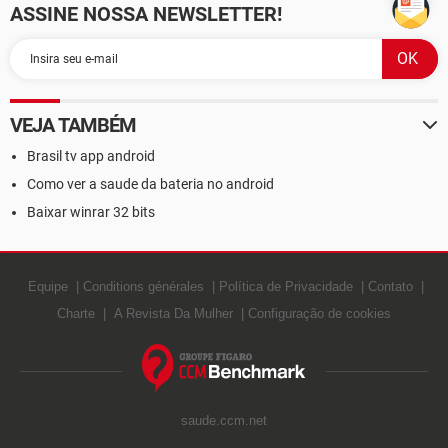
ASSINE NOSSA NEWSLETTER!
VEJA TAMBÉM
Brasil tv app android
Como ver a saude da bateria no android
Baixar winrar 32 bits
Equipe
Conditions générales
Política de Privacidade
Contato
Charte
A Revista Da Mulher
Configuração de cookies
saude.ccm.net