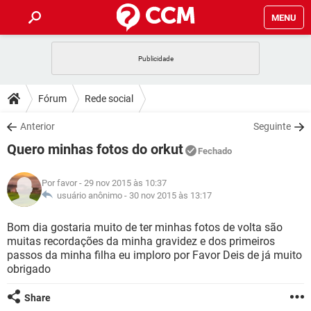
MENU
INÍCIO
JOGOS
WHATSAPP
DICAS
Fórum
Rede social
CELULAR
FACEBOOK
JOGOS
WHATSAPP
DOWNLOADS
Anterior
Seguinte
OUTLOOK
EXCEL
CELULAR
FACEBOOK
Quero minhas fotos do orkut
INSTAGRAM
JOGOS
GMAIL
WHATSAPP
Fechado
FÓRUM
OUTLOOK
EXCEL
GUIA DE COMPRAS
CELULAR
FACEBOOK
Por favor
- 29 nov 2015 às 10:37
INSTAGRAM
JOGOS
GMAIL
WHATSAPP
GLOSSÁRIO
usuário anônimo -
30 nov 2015 às 13:17
OUTLOOK
EXCEL
GUIA DE COMPRAS
CELULAR
FACEBOOK
INSTAGRAM
JOGOS
GMAIL
WHATSAPP
Bom dia gostaria muito de ter minhas fotos de volta são
OUTLOOK
EXCEL
muitas recordações da minha gravidez e dos primeiros
GUIA DE COMPRAS
CELULAR
FACEBOOK
passos da minha filha eu imploro por Favor Deis de já muito
INSTAGRAM
GMAIL
obrigado
OUTLOOK
EXCEL
GUIA DE COMPRAS
INSTAGRAM
GMAIL
Share