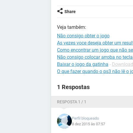
Share
Veja também:
Não consigo obter o jogo
As vezes voce deseja obter um resu
Como encontrar um jogo que não se
Não consigo colocar arroba no tecl
Baixar o jogo da gatinha
-
Downloads
O que fazer quando o ps3 não lê o j
1 Respostas
RESPOSTA 1 / 1
Perfil bloqueado
8 dez 2015 às 07:57