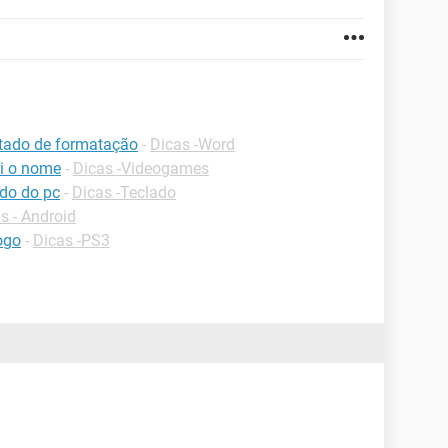
ltado de formatação
-
Dicas -Word
i o nome
-
Dicas -Videogames
ado do pc
-
Dicas -Teclado
 - Android
ogo
-
Dicas -PS3