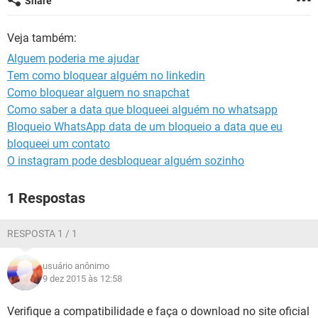
Share
GUIA DE COMPRAS
Veja também:
Alguem poderia me ajudar
Tem como bloquear alguém no linkedin
Como bloquear alguem no snapchat
Como saber a data que bloqueei alguém no whatsapp
Bloqueio WhatsApp data de um bloqueio a data que eu
bloqueei um contato
O instagram pode desbloquear alguém sozinho
1 Respostas
RESPOSTA 1 / 1
usuário anônimo
9 dez 2015 às 12:58
Verifique a compatibilidade e faça o download no site oficial