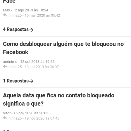
Face
May
-
12 ago 2013 às 10:54
ninha25
-
15 mar 2020 às 05:42
4 Respostas
Como desbloquear alguém que te bloqueou no
Facebook
anônimo
-
12 set 2013 às 19:52
ninha25
-
13 set 2013 às 06:07
1 Respostas
Aquela data que fica no contato bloqueado
significa o que?
Vitor
-
16 nov 2020 às 20:05
ninha25
-
19 nov 2020 às 04:46