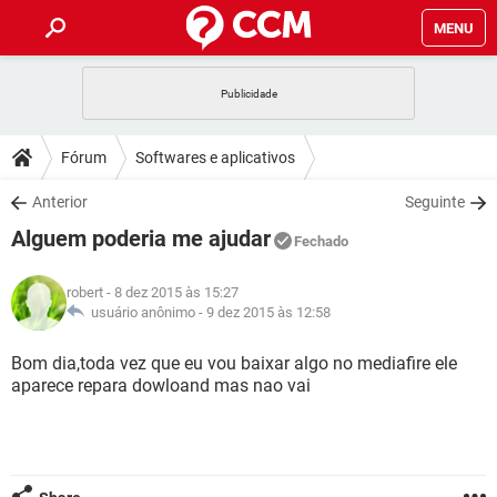
MENU
INÍCIO
JOGOS
WHATSAPP
DICAS
Fórum
Softwares e aplicativos
CELULAR
FACEBOOK
JOGOS
WHATSAPP
DOWNLOADS
Anterior
Seguinte
OUTLOOK
EXCEL
CELULAR
FACEBOOK
Alguem poderia me ajudar
INSTAGRAM
JOGOS
GMAIL
WHATSAPP
Fechado
FÓRUM
OUTLOOK
EXCEL
GUIA DE COMPRAS
CELULAR
FACEBOOK
robert
- 8 dez 2015 às 15:27
INSTAGRAM
JOGOS
GMAIL
WHATSAPP
GLOSSÁRIO
usuário anônimo -
9 dez 2015 às 12:58
OUTLOOK
EXCEL
GUIA DE COMPRAS
CELULAR
FACEBOOK
INSTAGRAM
JOGOS
GMAIL
WHATSAPP
Bom dia,toda vez que eu vou baixar algo no mediafire ele
OUTLOOK
EXCEL
aparece repara dowloand mas nao vai
GUIA DE COMPRAS
CELULAR
FACEBOOK
INSTAGRAM
GMAIL
OUTLOOK
EXCEL
GUIA DE COMPRAS
INSTAGRAM
GMAIL