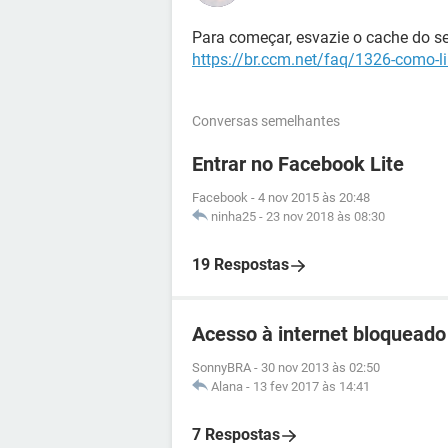
Para começar, esvazie o cache do s
https://br.ccm.net/faq/1326-como-
Conversas semelhantes
Entrar no Facebook Lite
Facebook
-
4 nov 2015 às 20:48
ninha25
-
23 nov 2018 às 08:30
19 Respostas
Acesso à internet bloqueado
SonnyBRA
-
30 nov 2013 às 02:50
Alana
-
13 fev 2017 às 14:41
7 Respostas