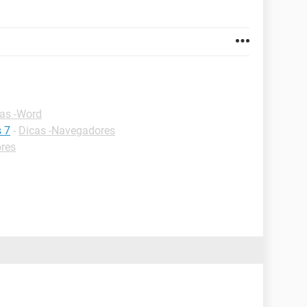
as -Word
 7
-
Dicas -Navegadores
res