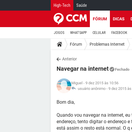
High-Tech
Saúde
FÓRUM
DICAS
JOGOS
WHATSAPP
CELULAR
FACEBOOK
Fórum
Problemas Internet
Anterior
Navegar na internet
Fechado
Miguel
- 9 dez 2015 às 10:56
usuário anônimo -
9 dez 2015 às
Bom dia,
Quando vou navegar na internet, eu t
endereço, tento digitar o endereço e
está assim o resto está normal. O q 