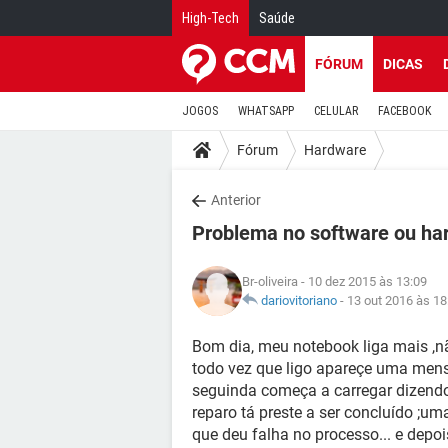
High-Tech
Saúde
FÓRUM
DICAS
JOGOS
WHATSAPP
CELULAR
FACEBOOK
Fórum
Hardware
Anterior
Problema no software ou ha
Br-oliveira
- 10 dez 2015 às 13:09
dariovitoriano
-
13 out 2016 às 18
Bom dia, meu notebook liga mais ,não
todo vez que ligo apareçe uma men
seguinda começa a carregar dizendo 
reparo tá preste a ser concluído ;
que deu falha no processo... e dep