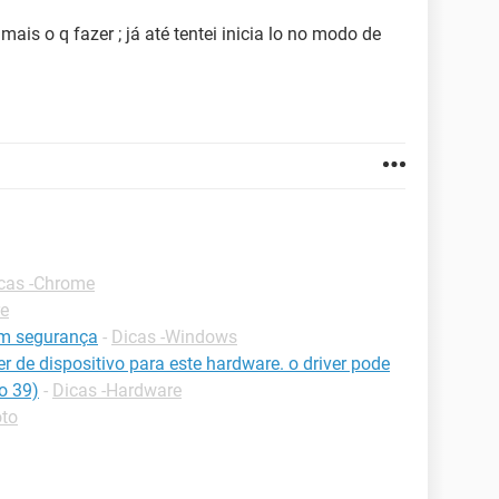
is o q fazer ; já até tentei inicia lo no modo de
cas -Chrome
re
om segurança
-
Dicas -Windows
r de dispositivo para este hardware. o driver pode
o 39)
-
Dicas -Hardware
oto