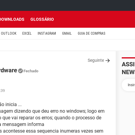
DOWNLOADS
GLOSSÁRIO
OUTLOOK
EXCEL
INSTAGRAM
GMAIL
GUIA DE COMPRAS
Seguinte
ASS
rdware
NEW
Fechado
:39
 inicia ...
sagem dizendo que deu erro no windows; logo em
que vai reparar os erros; quando o processo de
uma mensagem informa
ois acontesse essa sequencia inumeras vezes sem