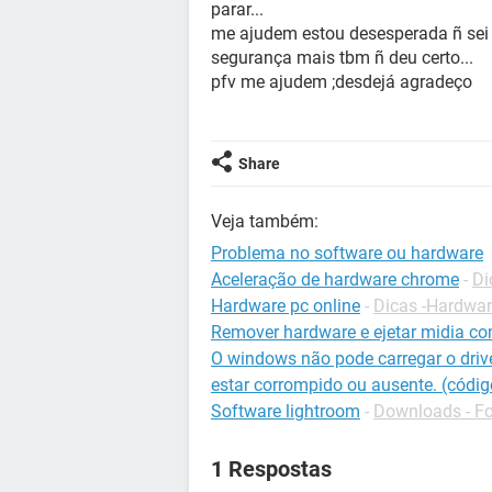
parar...
me ajudem estou desesperada ñ sei ma
segurança mais tbm ñ deu certo...
pfv me ajudem ;desdejá agradeço
Share
Veja também:
Problema no software ou hardware
Aceleração de hardware chrome
-
Di
Hardware pc online
-
Dicas -Hardwa
Remover hardware e ejetar midia c
O windows não pode carregar o drive
estar corrompido ou ausente. (códig
Software lightroom
-
Downloads - F
1 Respostas