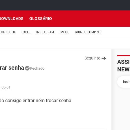
DOWNLOADS
GLOSSÁRIO
OUTLOOK
EXCEL
INSTAGRAM
GMAIL
GUIA DE COMPRAS
Seguinte
ASS
erar senha
NEW
Fechado
s 05:51
ão consigo entrar nem trocar senha