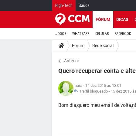
High-Tech
Saúde
FÓRUM
DICAS
JOGOS
WHATSAPP
CELULAR
FACEBOOK
Fórum
Rede social
Anterior
Quero recuperar conta e alt
mara
- 14 dez 2015 às 13:01
Perfil bloqueado -
15 dez 2015 à
Bom dia,quero meu email de volta,n