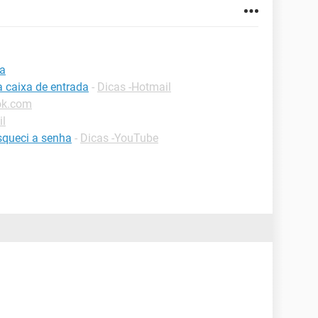
ha
a caixa de entrada
-
Dicas -Hotmail
ok.com
il
squeci a senha
-
Dicas -YouTube