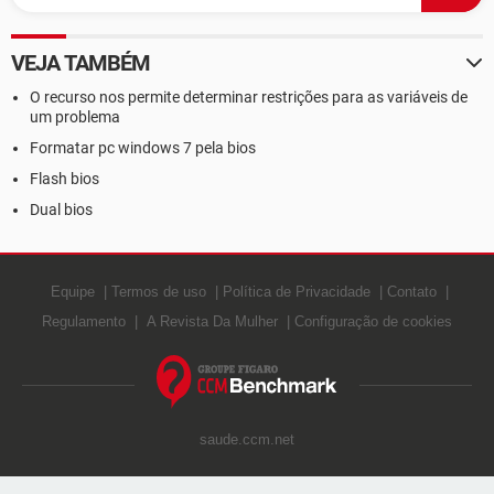
VEJA TAMBÉM
O recurso nos permite determinar restrições para as variáveis de
um problema
Formatar pc windows 7 pela bios
Flash bios
Dual bios
Equipe
Termos de uso
Política de Privacidade
Contato
Regulamento
A Revista Da Mulher
Configuração de cookies
saude.ccm.net