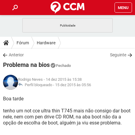
MENU
INÍCIO
JOGOS
WHATSAPP
DICAS
Fórum
Hardware
CELULAR
FACEBOOK
JOGOS
WHATSAPP
DOWNLOADS
Anterior
Seguinte
OUTLOOK
EXCEL
CELULAR
FACEBOOK
Problema na bios
INSTAGRAM
JOGOS
GMAIL
WHATSAPP
Fechado
FÓRUM
OUTLOOK
EXCEL
GUIA DE COMPRAS
CELULAR
FACEBOOK
Rodrigo Neves
- 14 dez 2015 às 15:38
INSTAGRAM
JOGOS
GMAIL
WHATSAPP
GLOSSÁRIO
Perfil bloqueado -
15 dez 2015 às 05:56
OUTLOOK
EXCEL
GUIA DE COMPRAS
CELULAR
FACEBOOK
INSTAGRAM
JOGOS
GMAIL
WHATSAPP
Boa tarde
OUTLOOK
EXCEL
GUIA DE COMPRAS
CELULAR
FACEBOOK
tenho um not cce ultra thin T745 mais não consigo dar boot
INSTAGRAM
GMAIL
nele, nem com pen drive CD ROM, na aba boot não da a
OUTLOOK
EXCEL
GUIA DE COMPRAS
opção de escolha de boot, alguém ja viu esse problema.
INSTAGRAM
GMAIL