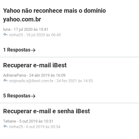
Yahoo não reconhece mais o domínio
yahoo.com.br
luna
-
17 jul 2020 às 15:41
ninha25
-
18 jul 2020 às 06:45
1 Respostas
Recuperar e-mail iBest
AdrianaPaiva
-
24 abr 2019 às 16:09
originado.x@ibest.com.br
-
24 fev 2021 às 14:53
5 Respostas
Recuperar e-mail e senha iBest
Tatiane
-
5 out 2019 às 10:31
ninha25
-
6 out 2019 às 03:34