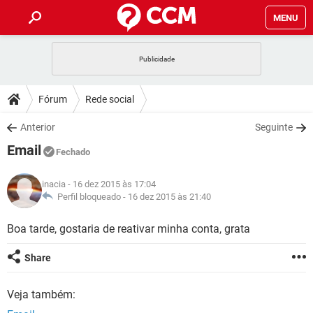
MENU
INÍCIO
JOGOS
WHATSAPP
DICAS
Fórum
Rede social
CELULAR
FACEBOOK
JOGOS
WHATSAPP
DOWNLOADS
Anterior
Seguinte
OUTLOOK
EXCEL
CELULAR
FACEBOOK
Email
INSTAGRAM
JOGOS
GMAIL
WHATSAPP
Fechado
FÓRUM
OUTLOOK
EXCEL
GUIA DE COMPRAS
CELULAR
FACEBOOK
inacia
- 16 dez 2015 às 17:04
INSTAGRAM
JOGOS
GMAIL
WHATSAPP
GLOSSÁRIO
Perfil bloqueado -
16 dez 2015 às 21:40
OUTLOOK
EXCEL
GUIA DE COMPRAS
CELULAR
FACEBOOK
INSTAGRAM
JOGOS
GMAIL
WHATSAPP
Boa tarde, gostaria de reativar minha conta, grata
OUTLOOK
EXCEL
GUIA DE COMPRAS
CELULAR
FACEBOOK
Share
INSTAGRAM
GMAIL
OUTLOOK
EXCEL
GUIA DE COMPRAS
Veja também:
INSTAGRAM
GMAIL