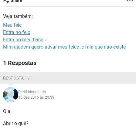
Share
GUIA DE COMPRAS
Veja também:
Meu feic
Entra no feic
Entra no meu feice
✓
Mim ajudem quero ativar meu feice .e fala que nao existe
1 Respostas
RESPOSTA 1 / 1
Perfil bloqueado
16 dez 2015 às 21:39
Ola
Abrir o quê?