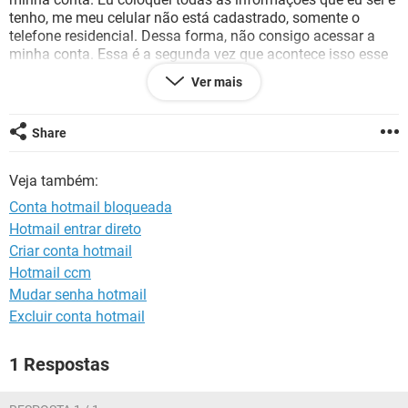
GUIA DE COMPRAS
tenho, me meu celular não está cadastrado, somente o
telefone residencial. Dessa forma, não consigo acessar a
minha conta. Essa é a segunda vez que acontece isso esse
ano. Por favor, desbloquear minha conta!! Por favor enviar
Ver mais
resposta para ***@***
Share
Veja também:
Conta hotmail bloqueada
Hotmail entrar direto
Criar conta hotmail
Hotmail ccm
Mudar senha hotmail
Excluir conta hotmail
1 Respostas