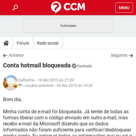
MENU
INÍCIO
JOGOS
WHATSAPP
DICAS
Fórum
Rede social
CELULAR
FACEBOOK
JOGOS
WHATSAPP
DOWNLOADS
Anterior
Seguinte
OUTLOOK
EXCEL
CELULAR
FACEBOOK
Conta hotmail bloqueada
INSTAGRAM
JOGOS
GMAIL
WHATSAPP
Fechado
FÓRUM
OUTLOOK
EXCEL
GUIA DE COMPRAS
CELULAR
FACEBOOK
Catharine
- 19 dez 2015 às 21:00
INSTAGRAM
JOGOS
GMAIL
WHATSAPP
GLOSSÁRIO
usuário anônimo -
20 dez 2015 às 10:30
OUTLOOK
EXCEL
GUIA DE COMPRAS
CELULAR
FACEBOOK
INSTAGRAM
JOGOS
GMAIL
WHATSAPP
Bom dia,
OUTLOOK
EXCEL
GUIA DE COMPRAS
CELULAR
FACEBOOK
Minha conta de e-mail foi bloqueada. Já tentei de todas as
INSTAGRAM
GMAIL
formas liberar com o código enviado em outro e-mail, mas
OUTLOOK
EXCEL
GUIA DE COMPRAS
recebo e-mail da Microsoft dizendo que os dados
INSTAGRAM
GMAIL
informados não foram suficiente para verificar/desbloquear
minha conta. Eu coloquei todas as informações que eu sei e